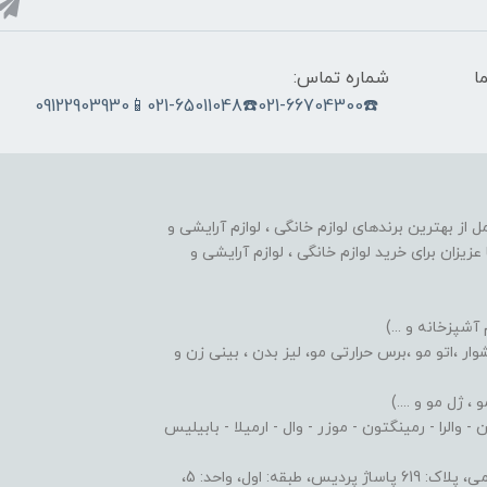
ما
شماره تماس:
☎️021-66704300☎️021-65011048📱09122903930
nobahar.n) ، مجموعه ای کامل از بهترین برندهای لوازم خانگی ، لوازم آرایشی و
زیزان برای خرید لوازم خانگی ، لوازم آرایشی و
 آشپزخانه و ...)
ر ،اتو مو ،برس حرارتی مو، لیز بدن ، بینی زن و
 ژل مو و ....)
والرا - رمینگتون - موزر - وال - ارمیلا - بابیلیس
 اول، واحد: 5،