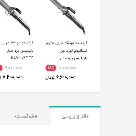
ننده مو شیگلم سایز
فرکننده مو 25 میلی متری
فرکننده مو 32 
تیتانیوم تورمالین
بابیلیس پرو مدل
بابیلیس پرو مدل
BAB2174TTE
BAB2173TTE
٪
9,000,000
18٪
8,000,000
13٪
6,500,000
7,200,000
6,600,000
5,700,000
تومان
تومان
ت
نقد و بررسی
مشخصات