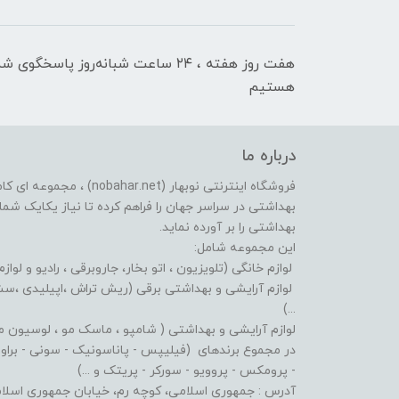
هفت روز هفته ، ۲۴ ساعت شبانه‌روز پاسخگوی ش
هستیم
درباره ما
فروشگاه اینترنتی نوبهار (et
بهداشتی در سراسر جهان را فراهم کرده تا نیاز یکایک شما ع
بهداشتی را بر آورده نماید.
این مجموعه شامل:
لوازم خانگی (تلویزیون ، اتو بخار، جاروبرقی ، رادیو و لوازم
لوازم آرایشی و بهداشتی برقی (ریش تراش ،اپیلیدی ،سشوا
...)
لوازم آرایشی و بهداشتی ( شامپو ، ماسک مو ، لوسیون مو ،
در مجموع برندهای (فیلیپس - پاناسونیک - سونی - براون - 
- پرومکس - پروویو - سورکر - پریتک و ...)
آدرس : جمهوری اسلامی، کوچه رم، خیابان جمهوری اسلامی، پلاک: 619 پاساژ پردیس، طبقه: