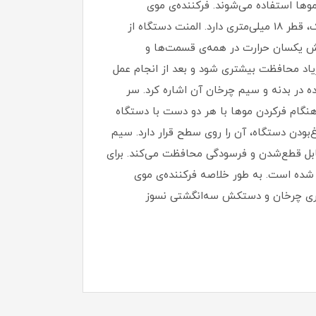
وها استفاده می‌شوند. فرکننده‌ی موی
«پرومکس» (Promax) مدل «4866G» فرکننده‌ای مرواریدی است که در قسمت پهن، قطر 32 میلی‌متری و در قسمت باریک، قطر 18 میلی‌متری دارد. المنت دستگاه از
المنت موجب پخش یکسان حرارت در همه‌ی قسمت‌ها و
زیاد محافظت بیشتری شود و بعد از انجام عمل
ده در بدنه و سیم چرخان آن اشاره کرد. سر
نگام فرکردن موها با هر دو دست با دستگاه
‌بودن دستگاه، آن را روی سطح قرار دارد. سیم
 مقابل قطع‌شدن و فرسودگی محافظت می‌کند. برای
 شده است. به طور خلاصه فرکننده‌ی موی
 موپیچی مرواریدی دارای قطر 32/18 میلی‌متر و روکش سرامیکی، پایه‌ی تعبیه‌شده در بدنه، سیم 2.4 متری چرخان و دستکش سه‌انگشتی نسوز