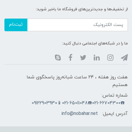
از تخفیف‌ها و جدیدترین‌های فروشگاه ما باخبر شوید:
ثبت‌نام
ما را در شبکه‌های اجتماعی دنبال کنید:
هفت روز هفته ، ۲۴ ساعت شبانه‌روز پاسخگوی شما
هستیم
شماره تماس:
☎️021-66704300☎️021-65011048📱09122903930
آدرس ایمیل:
info@nobahar.net