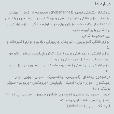
درباره ما
فروشگاه اینترنتی نوبهار (nobahar.net) ، مجموعه ای کامل از بهترین
برندهای لوازم خانگی ، لوازم آرایشی و بهداشتی در سراسر جهان را فراهم
کرده تا نیاز یکایک شما عزیزان برای خرید لوازم خانگی ، لوازم آرایشی و
بهداشتی را بر آورده نماید.
این مجموعه شامل:
لوازم خانگی (تلویزیون ، اتو بخار، جاروبرقی ، رادیو و لوازم آشپزخانه و
...)
لوازم آرایشی و بهداشتی برقی (ریش تراش ،اپیلیدی ،سشوار ،اتو مو
،برس حرارتی مو، لیز بدن ، بینی زن و ...)
لوازم آرایشی و بهداشتی ( شامپو ، ماسک مو ، لوسیون مو ، ژل مو و
....)
در مجموع برندهای (فیلیپس - پاناسونیک - سونی - براون - والرا -
رمینگتون - موزر - وال - ارمیلا - بابیلیس - پرومکس - پروویو - سورکر -
پریتک و ...)
آدرس : جمهوری اسلامی، کوچه رم، خیابان جمهوری اسلامی، پلاک: 619
پاساژ پردیس، طبقه: اول، واحد: 5،
فروشگاه : نوبهار ( nobahar )