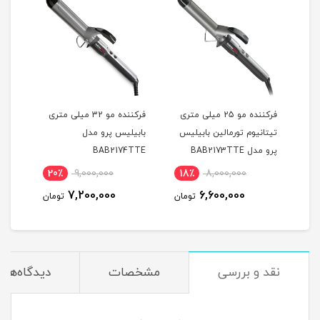
فرکننده مو شیگلم سایز 25
فرکننده مو 25 میلی متری
فرکننده مو 32 میلی متری
فرکن
تیتانیوم تورمالین بابیلیس
بابیلیس پرو مدل
پرو مدل BAB2173TTE
BAB2174TTE
متری
TTE
20٪
9,000,000
18٪
8,000,000
1
7,200,000
6,600,000
مان
تومان
تومان
نقد و بررسی
مشخصات
دیدگاه‌ها