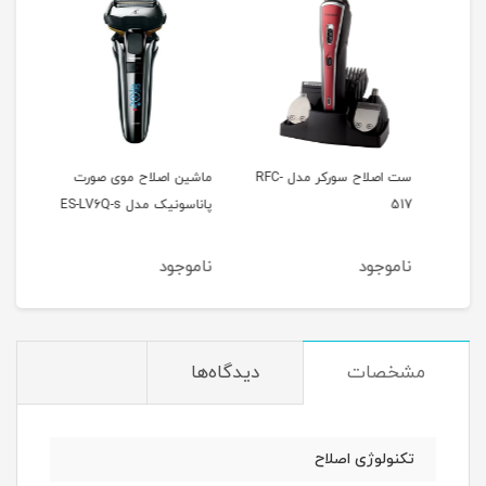
 و
ست اصلاح سورکر مدل RFC-
ماشین اصلاح موی صورت
517
پاناسونیک مدل ES-LV6Q-s
435
ناموجود
ناموجود
نام
مشخصات
دیدگاه‌ها
تکنولوژی اصلاح