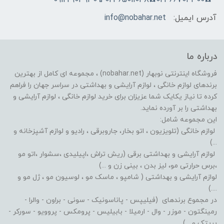
آدرس ایمیل:
info@nobahar.net
درباره ما
فروشگاه اینترنتی نوبهار (nobahar.net) ، مجموعه ای کامل از بهترین
برندهای لوازم خانگی ، لوازم آرایشی و بهداشتی در سراسر جهان را فراهم
کرده تا نیاز یکایک شما عزیزان برای خرید لوازم خانگی ، لوازم آرایشی و
بهداشتی را بر آورده نماید.
این مجموعه شامل:
لوازم خانگی (تلویزیون ، اتو بخار، جاروبرقی ، رادیو و لوازم آشپزخانه و
...)
لوازم آرایشی و بهداشتی برقی (ریش تراش ،اپیلیدی ،سشوار ،اتو مو
،برس حرارتی مو، لیز بدن ، بینی زن و ...)
لوازم آرایشی و بهداشتی ( شامپو ، ماسک مو ، لوسیون مو ، ژل مو و
....)
در مجموع برندهای (فیلیپس - پاناسونیک - سونی - براون - والرا -
رمینگتون - موزر - وال - ارمیلا - بابیلیس - پرومکس - پروویو - سورکر -
پریتک و ...)