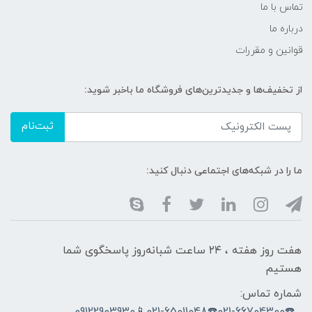
تماس با ما
درباره ما
قوانین و مقررات
از تخفیف‌ها و جدیدترین‌های فروشگاه ما باخبر شوید:
ثبت‌نام
ما را در شبکه‌های اجتماعی دنبال کنید:
هفت روز هفته ، ۲۴ ساعت شبانه‌روز پاسخگوی شما
هستیم
شماره تماس:
☎️021-66704300☎️021-65011048📱09122903930