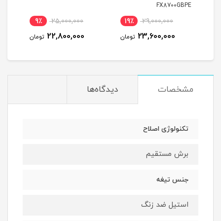
NCE
FX8700GBPE
PPER
9٪
25,000,000
19٪
29,000,000
8
22,800,000
23,600,000
مان
تومان
تومان
مشخصات
دیدگاه‌ها
تکنولوژی اصلاح
برش مستقیم
جنس تیغه
استیل ضد زنگ