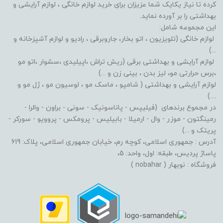
کرده تا نیاز یکایک شما عزیزان برای خرید لوازم خانگی ، لوازم آرایشی و
بهداشتی را بر آورده نماید.
این مجموعه شامل:
لوازم خانگی (تلویزیون ، اتو بخار، جاروبرقی ، رادیو و لوازم آشپزخانه و
...)
لوازم آرایشی و بهداشتی برقی (ریش تراش ،اپیلیدی ،سشوار ،اتو مو
،برس حرارتی مو، لیز بدن ، بینی زن و ...)
لوازم آرایشی و بهداشتی ( شامپو ، ماسک مو ، لوسیون مو ، ژل مو و
....)
در مجموع برندهای (فیلیپس - پاناسونیک - سونی - براون - والرا -
رمینگتون - موزر - وال - ارمیلا - بابیلیس - پرومکس - پروویو - سورکر -
پریتک و ...)
آدرس : جمهوری اسلامی، کوچه رم، خیابان جمهوری اسلامی، پلاک: 619
پاساژ پردیس، طبقه: اول، واحد: 5،
فروشگاه : نوبهار ( nobahar )