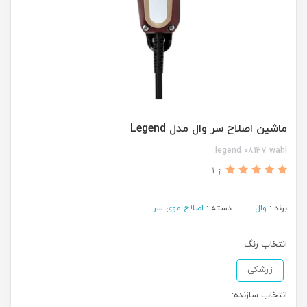
ماشین اصلاح سر وال مدل Legend
legend 08147 wahl
از 1
برند :
وال
دسته :
اصلاح موی سر
انتخاب رنگ:
زرشکی
انتخاب سازنده: