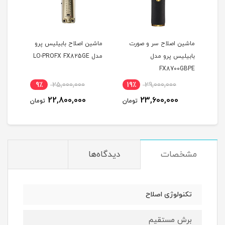
ت
ماشین اصلاح سر و صورت
ماشین اصلاح بابیلیس پرو
بابیلیس پرو مدل
مدل LO-PROFX FX825GE
مشکی
NCE
FX8700GBPE
PPER
9٪
25,000,000
19٪
29,000,000
1
22,800,000
23,600,000
مان
تومان
تومان
مشخصات
دیدگاه‌ها
تکنولوژی اصلاح
برش مستقیم