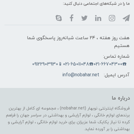
ما را در شبکه‌های اجتماعی دنبال کنید:
هفت روز هفته ، ۲۴ ساعت شبانه‌روز پاسخگوی شما
هستیم
شماره تماس:
☎️021-66704300☎️021-65011048📱09122903930
آدرس ایمیل:
info@nobahar.net
درباره ما
فروشگاه اینترنتی نوبهار (nobahar.net) ، مجموعه ای کامل از بهترین
برندهای لوازم خانگی ، لوازم آرایشی و بهداشتی در سراسر جهان را فراهم
کرده تا نیاز یکایک شما عزیزان برای خرید لوازم خانگی ، لوازم آرایشی و
بهداشتی را بر آورده نماید.