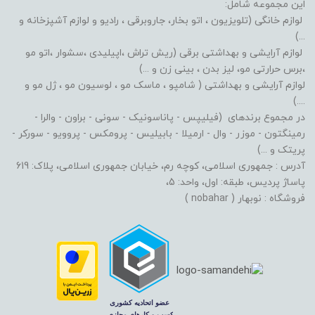
این مجموعه شامل:
لوازم خانگی (تلویزیون ، اتو بخار، جاروبرقی ، رادیو و لوازم آشپزخانه و
...)
لوازم آرایشی و بهداشتی برقی (ریش تراش ،اپیلیدی ،سشوار ،اتو مو
،برس حرارتی مو، لیز بدن ، بینی زن و ...)
لوازم آرایشی و بهداشتی ( شامپو ، ماسک مو ، لوسیون مو ، ژل مو و
....)
در مجموع برندهای (فیلیپس - پاناسونیک - سونی - براون - والرا -
رمینگتون - موزر - وال - ارمیلا - بابیلیس - پرومکس - پروویو - سورکر -
پریتک و ...)
آدرس : جمهوری اسلامی، کوچه رم، خیابان جمهوری اسلامی، پلاک: 619
پاساژ پردیس، طبقه: اول، واحد: 5،
فروشگاه : نوبهار ( nobahar )