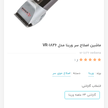
ماشین اصلاح سر وربنا مدل VR-1826
vr-1826 verbena
از 1
برند :
وربنا
دسته :
اصلاح موی سر
انتخاب گارانتی:
گارانتی 24 ماهه وربنا