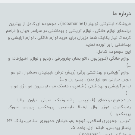
درباره ما
فروشگاه اینترنتی نوبهار (nobahar.net) ، مجموعه ای کامل از بهترین
برندهای لوازم خانگی ، لوازم آرایشی و بهداشتی در سراسر جهان را فراهم
کرده تا نیاز یکایک شما عزیزان برای خرید لوازم خانگی ، لوازم آرایشی و
بهداشتی را بر آورده نماید.
این مجموعه شامل:
لوازم خانگی (تلویزیون ، اتو بخار، جاروبرقی ، رادیو و لوازم آشپزخانه و
...)
لوازم آرایشی و بهداشتی برقی (ریش تراش ،اپیلیدی ،سشوار ،اتو مو
،برس حرارتی مو، لیز بدن ، بینی زن و ...)
لوازم آرایشی و بهداشتی ( شامپو ، ماسک مو ، لوسیون مو ، ژل مو و
....)
در مجموع برندهای (فیلیپس - پاناسونیک - سونی - براون - والرا -
رمینگتون - موزر - وال - ارمیلا - بابیلیس - پرومکس - پروویو - سورکر -
پریتک و ...)
آدرس : جمهوری اسلامی، کوچه رم، خیابان جمهوری اسلامی، پلاک: 619
پاساژ پردیس، طبقه: اول، واحد: 5،
فروشگاه : نوبهار ( nobahar )