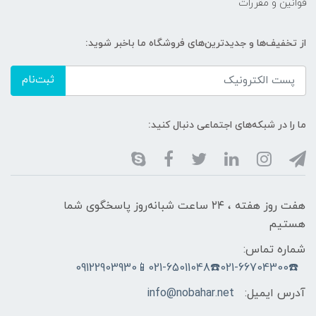
قوانین و مقررات
از تخفیف‌ها و جدیدترین‌های فروشگاه ما باخبر شوید:
ثبت‌نام
ما را در شبکه‌های اجتماعی دنبال کنید:
هفت روز هفته ، ۲۴ ساعت شبانه‌روز پاسخگوی شما
هستیم
شماره تماس:
☎️021-66704300☎️021-65011048📱09122903930
آدرس ایمیل:
info@nobahar.net