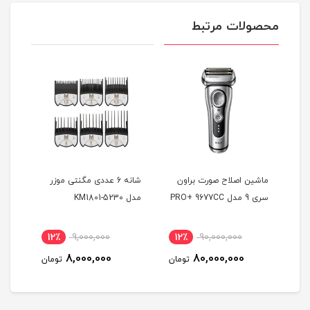
محصولات مرتبط
ماشین اصلاح صورت براون
شانه 6 عددی مگنتی موزر
ماشی
سری 9 مدل PRO+ 9677CC
مدل KM1801-5230
بابی
0GE
12٪
9,000,000
12٪
90,000,000
7
8,000,000
80,000,000
مان
تومان
تومان