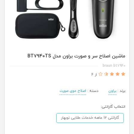
ماشین اصلاح سر و صورت براون مدل BT7940TS
braun bt7940
از 4
برند :
براون
دسته :
اصلاح موی صورت
انتخاب گارانتی:
گارانتی 12 ماهه خدمات طلایی نوبهار