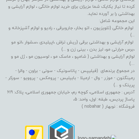
کرده تا نیاز یکایک شما عزیزان برای خرید لوازم خانگی ، لوازم آرایشی و
بهداشتی را بر آورده نماید.
این مجموعه شامل:
لوازم خانگی (تلویزیون ، اتو بخار، جاروبرقی ، رادیو و لوازم آشپزخانه و
...)
لوازم آرایشی و بهداشتی برقی (ریش تراش ،اپیلیدی ،سشوار ،اتو مو
،برس حرارتی مو، لیز بدن ، بینی زن و ...)
لوازم آرایشی و بهداشتی ( شامپو ، ماسک مو ، لوسیون مو ، ژل مو و
....)
در مجموع برندهای (فیلیپس - پاناسونیک - سونی - براون - والرا -
رمینگتون - موزر - وال - ارمیلا - بابیلیس - پرومکس - پروویو - سورکر -
پریتک و ...)
آدرس : جمهوری اسلامی، کوچه رم، خیابان جمهوری اسلامی، پلاک: 619
پاساژ پردیس، طبقه: اول، واحد: 5،
فروشگاه : نوبهار ( nobahar )