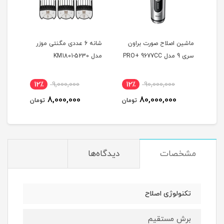
ماشین اصلاح صورت براون
شانه 6 عددی مگنتی موزر
ماشی
سری 9 مدل PRO+ 9677CC
مدل KM1801-5230
بابی
0GE
12٪
9,000,000
12٪
90,000,000
7
8,000,000
80,000,000
مان
تومان
تومان
مشخصات
دیدگاه‌ها
تکنولوژی اصلاح
برش مستقیم