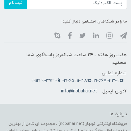
ثبت‌نام
ما را در شبکه‌های اجتماعی دنبال کنید:
هفت روز هفته ، ۲۴ ساعت شبانه‌روز پاسخگوی شما
هستیم
شماره تماس:
☎️021-66704300☎️021-65011048📱09122903930
آدرس ایمیل:
info@nobahar.net
درباره ما
فروشگاه اینترنتی نوبهار (nobahar.net) ، مجموعه ای کامل از بهترین
برندهای لوازم خانگی ، لوازم آرایشی و بهداشتی در سراسر جهان را فراهم