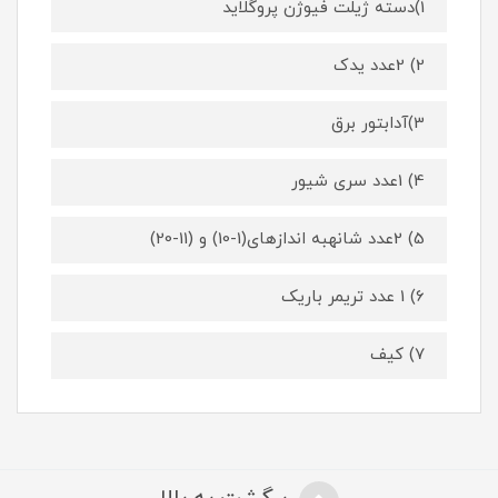
1)دسته ژیلت فیوژن پروگلاید
2) 2عدد یدک
3)آدابتور برق
4) 1عدد سری شیور
5) 2عدد شانهبه اندازهای(1-10) و (11-20)
6) 1 عدد تریمر باریک
7) کیف