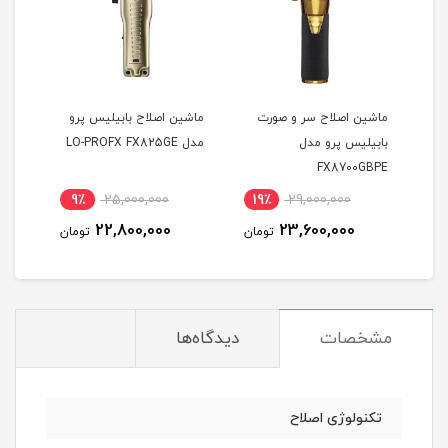
ت
ماشین اصلاح سر و صورت
ماشین اصلاح بابیلیس پرو
بابیلیس پرو مدل
مدل LO-PROFX FX825GE
مشکی
NCE
FX8700GBPE
PPER
9٪
25,000,000
19٪
29,000,000
8
22,800,000
23,600,000
مان
تومان
تومان
مشخصات
دیدگاه‌ها
تکنولوژی اصلاح