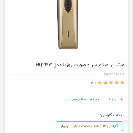
ماشین اصلاح سر و صورت روزیا مدل HQ233
hq233 rozia
از 2
برند :
روزیا
دسته :
اصلاح موی سر
انتخاب گارانتی:
گارانتی 12 ماهه خدمات طلایی نوبهار