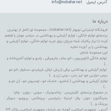
آدرس ایمیل:
info@nobahar.net
درباره ما
فروشگاه اینترنتی نوبهار (nobahar.net) ، مجموعه ای کامل از بهترین
برندهای لوازم خانگی ، لوازم آرایشی و بهداشتی در سراسر جهان را فراهم
کرده تا نیاز یکایک شما عزیزان برای خرید لوازم خانگی ، لوازم آرایشی و
بهداشتی را بر آورده نماید.
این مجموعه شامل:
لوازم خانگی (تلویزیون ، اتو بخار، جاروبرقی ، رادیو و لوازم آشپزخانه و
...)
لوازم آرایشی و بهداشتی برقی (ریش تراش ،اپیلیدی ،سشوار ،اتو مو
،برس حرارتی مو، لیز بدن ، بینی زن و ...)
لوازم آرایشی و بهداشتی ( شامپو ، ماسک مو ، لوسیون مو ، ژل مو و
....)
در مجموع برندهای (فیلیپس - پاناسونیک - سونی - براون - والرا -
رمینگتون - موزر - وال - ارمیلا - بابیلیس - پرومکس - پروویو - سورکر -
پریتک و ...)
آدرس : جمهوری اسلامی، کوچه رم، خیابان جمهوری اسلامی، پلاک: 619