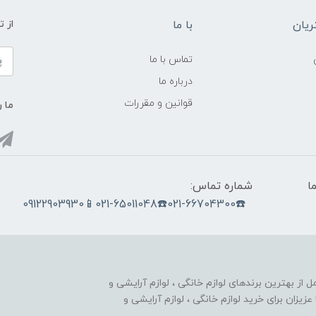
یان
با ما
از ت
تماس با ما
درباره ما
قوانین و مقررات
ما ر
ما
شماره تماس:
☎️021-66704300☎️021-65011048📱09122903930
nobahar.n) ، مجموعه ای کامل از بهترین برندهای لوازم خانگی ، لوازم آرایشی و
زیزان برای خرید لوازم خانگی ، لوازم آرایشی و