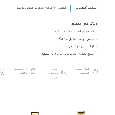
انتخاب گارانتی:
گارانتی 12 ماهه خدمات طلایی نوبهار
ویژگی‌های محصول
تکنولوژی اصلاح: برش مستقیم
جنس تیغه: استیل ضد زنگ
نوع باطری: لیتیومی
منبع تغذیه: باتری قابل شارژ ( بی سیم)
امکان تحویل
امکان
۷ روز ضمانت
اکسپرس
پرداخت در
بازگشت
محل