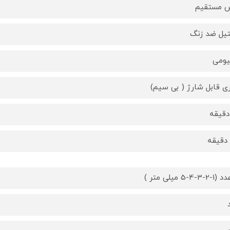
 مستقیم
یل ضد زنگ
یومی
ری قابل شارژ ( بی سیم)