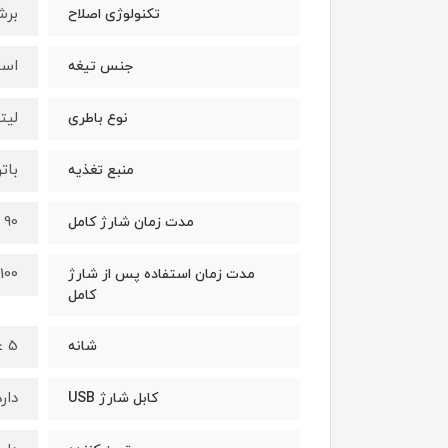
برش
تکنولوژی اصلاح
است
جنس تیغه
لیت
نوع باطری
بات
منبع تغذیه
90 دقیقه
مدت زمان شارژ کامل
100 دقیقه
مدت زمان استفاده پس از شارژ
کامل
5 عدد (1-2-3-4-5 میلی متر )
شانه
دارد
کابل شارژ USB