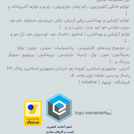
لوازم خانگی (تلویزیون ، اتو بخار، جاروبرقی ، رادیو و لوازم آشپزخانه و
...)
لوازم آرایشی و بهداشتی برقی (ریش تراش ،اپیلیدی ،سشوار ،اتو مو
،برس حرارتی مو، لیز بدن ، بینی زن و ...)
لوازم آرایشی و بهداشتی ( شامپو ، ماسک مو ، لوسیون مو ، ژل مو و
....)
در مجموع برندهای (فیلیپس - پاناسونیک - سونی - براون - والرا -
رمینگتون - موزر - وال - ارمیلا - بابیلیس - پرومکس - پروویو - سورکر -
پریتک و ...)
آدرس : جمهوری اسلامی، کوچه رم، خیابان جمهوری اسلامی، پلاک: 619
پاساژ پردیس، طبقه: اول، واحد: 5،
فروشگاه : نوبهار ( nobahar )