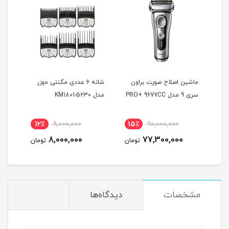
ماشین اصلاح صورت براون
شانه 6 عددی مگنتی موزر
ماشی
سری 9 مدل PRO+ 9677CC
مدل KM1801-5230
بابی
0GE
12٪
9,000,000
15٪
90,000,000
7
8,000,000
77,300,000
مان
تومان
تومان
مشخصات
دیدگاه‌ها