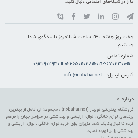
ما را در شبکه‌های اجتماعی دنبال کنید:
هفت روز هفته ، ۲۴ ساعت شبانه‌روز پاسخگوی شما
هستیم
شماره تماس:
☎️021-66704300☎️021-65011048📱09122903930
آدرس ایمیل:
info@nobahar.net
درباره ما
فروشگاه اینترنتی نوبهار (nobahar.net) ، مجموعه ای کامل از بهترین
برندهای لوازم خانگی ، لوازم آرایشی و بهداشتی در سراسر جهان را فراهم
کرده تا نیاز یکایک شما عزیزان برای خرید لوازم خانگی ، لوازم آرایشی و
بهداشتی را بر آورده نماید.
این مجموعه شامل: