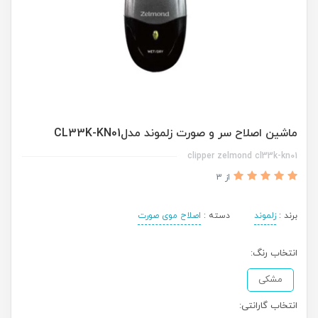
ماشین اصلاح سر و صورت زلموند مدلCL33K-KN01
clipper zelmond cl33k-kn01
از 3
برند :
زلموند
دسته :
اصلاح موی صورت
انتخاب رنگ:
مشکی
انتخاب گارانتی: