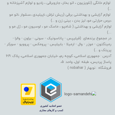
لوازم خانگی (تلویزیون ، اتو بخار، جاروبرقی ، رادیو و لوازم آشپزخانه و
...)
لوازم آرایشی و بهداشتی برقی (ریش تراش ،اپیلیدی ،سشوار ،اتو مو
،برس حرارتی مو، لیز بدن ، بینی زن و ...)
لوازم آرایشی و بهداشتی ( شامپو ، ماسک مو ، لوسیون مو ، ژل مو و
....)
در مجموع برندهای (فیلیپس - پاناسونیک - سونی - براون - والرا -
رمینگتون - موزر - وال - ارمیلا - بابیلیس - پرومکس - پروویو - سورکر -
پریتک و ...)
آدرس : جمهوری اسلامی، کوچه رم، خیابان جمهوری اسلامی، پلاک: 619
پاساژ پردیس، طبقه: اول، واحد: 5،
فروشگاه : نوبهار ( nobahar )