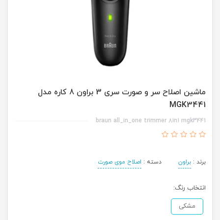
ماشین اصلاح سر و صورت سری 3 براون 8 کاره مدل
MGK3441
braun all_in_one trimmer 8in1 mgk3441
برند :
براون
دسته :
اصلاح موی صورت
انتخاب رنگ:
مشکی