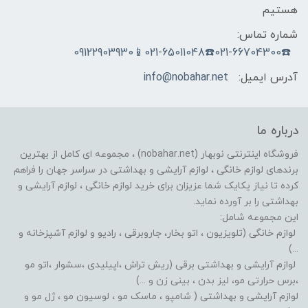
هستیم
شماره تماس:
☎️021-66704300☎️021-65011048📱09122903930
آدرس ایمیل:
info@nobahar.net
درباره ما
فروشگاه اینترنتی نوبهار (nobahar.net) ، مجموعه ای کامل از بهترین
برندهای لوازم خانگی ، لوازم آرایشی و بهداشتی در سراسر جهان را فراهم
کرده تا نیاز یکایک شما عزیزان برای خرید لوازم خانگی ، لوازم آرایشی و
بهداشتی را بر آورده نماید.
این مجموعه شامل:
لوازم خانگی (تلویزیون ، اتو بخار، جاروبرقی ، رادیو و لوازم آشپزخانه و
...)
لوازم آرایشی و بهداشتی برقی (ریش تراش ،اپیلیدی ،سشوار ،اتو مو
،برس حرارتی مو، لیز بدن ، بینی زن و ...)
لوازم آرایشی و بهداشتی ( شامپو ، ماسک مو ، لوسیون مو ، ژل مو و