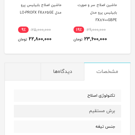
ت
ماشین اصلاح سر و صورت
ماشین اصلاح بابیلیس پرو
بابیلیس پرو مدل
مدل LO-PROFX FX825GE
مشکی
NCE
FX8700GBPE
PPER
9٪
25,000,000
19٪
29,000,000
8
22,800,000
23,600,000
مان
تومان
تومان
مشخصات
دیدگاه‌ها
تکنولوژی اصلاح
برش مستقیم
جنس تیغه