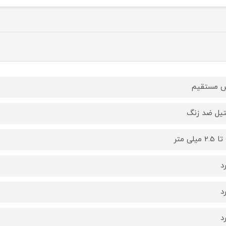
 مستقیم
یل ضد زنگ
ر
د
د
د