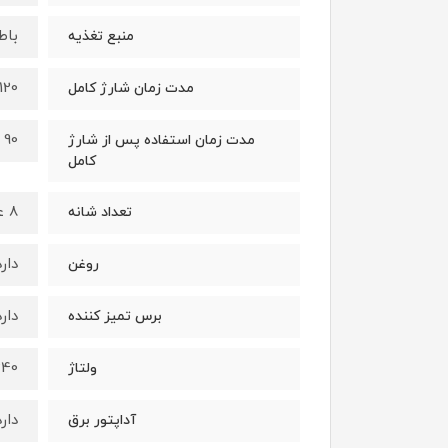
باط
منبع تغذیه
120 دقیقه
مدت زمان شارژ کامل
90 دقیقه
مدت زمان استفاده پس از شارژ
کامل
8 عدد
تعداد شانه
دارد
روغن
دارد
برس تمیز کننده
0-240
ولتاژ
دارد
آداپتور برق