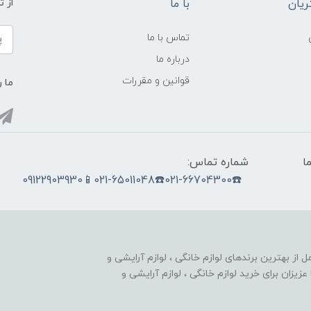
یان
با ما
از ت
تماس با ما
درباره ما
قوانین و مقررات
ما ر
ما
شماره تماس:
☎️021-66704300☎️021-65011048📱09122903930
nobahar.n) ، مجموعه ای کامل از بهترین برندهای لوازم خانگی ، لوازم آرایشی و
زیزان برای خرید لوازم خانگی ، لوازم آرایشی و