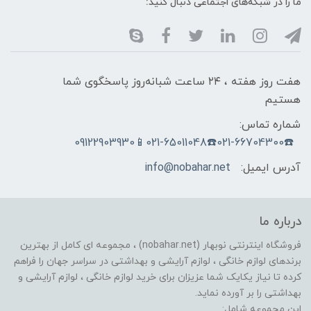
ما را در شبکه‌های اجتماعی دنبال کنید:
هفت روز هفته ، ۲۴ ساعت شبانه‌روز پاسخگوی شما
هستیم
شماره تماس:
☎️021-66704300☎️021-65011048📱09122903930
آدرس ایمیل:
info@nobahar.net
درباره ما
فروشگاه اینترنتی نوبهار (nobahar.net) ، مجموعه ای کامل از بهترین
برندهای لوازم خانگی ، لوازم آرایشی و بهداشتی در سراسر جهان را فراهم
کرده تا نیاز یکایک شما عزیزان برای خرید لوازم خانگی ، لوازم آرایشی و
بهداشتی را بر آورده نماید.
این مجموعه شامل: