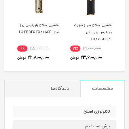
ت
ماشین اصلاح سر و صورت
ماشین اصلاح بابیلیس پرو
بابیلیس پرو مدل
مدل LO-PROFX FX825GE
مشکی
NCE
FX8700GBPE
PPER
9٪
25,000,000
19٪
29,000,000
8
22,800,000
23,600,000
مان
تومان
تومان
مشخصات
دیدگاه‌ها
تکنولوژی اصلاح
برش مستقیم