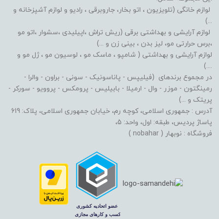
لوازم خانگی (تلویزیون ، اتو بخار، جاروبرقی ، رادیو و لوازم آشپزخانه و
...)
لوازم آرایشی و بهداشتی برقی (ریش تراش ،اپیلیدی ،سشوار ،اتو مو
،برس حرارتی مو، لیز بدن ، بینی زن و ...)
لوازم آرایشی و بهداشتی ( شامپو ، ماسک مو ، لوسیون مو ، ژل مو و
....)
در مجموع برندهای (فیلیپس - پاناسونیک - سونی - براون - والرا -
رمینگتون - موزر - وال - ارمیلا - بابیلیس - پرومکس - پروویو - سورکر -
پریتک و ...)
آدرس : جمهوری اسلامی، کوچه رم، خیابان جمهوری اسلامی، پلاک: 619
پاساژ پردیس، طبقه: اول، واحد: 5،
فروشگاه : نوبهار ( nobahar )