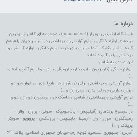
درباره ما
فروشگاه اینترنتی نوبهار (nobahar.net) ، مجموعه ای کامل از بهترین
برندهای لوازم خانگی ، لوازم آرایشی و بهداشتی در سراسر جهان را فراهم
کرده تا نیاز یکایک شما عزیزان برای خرید لوازم خانگی ، لوازم آرایشی و
بهداشتی را بر آورده نماید.
این مجموعه شامل:
لوازم خانگی (تلویزیون ، اتو بخار، جاروبرقی ، رادیو و لوازم آشپزخانه و
...)
لوازم آرایشی و بهداشتی برقی (ریش تراش ،اپیلیدی ،سشوار ،اتو مو
،برس حرارتی مو، لیز بدن ، بینی زن و ...)
لوازم آرایشی و بهداشتی ( شامپو ، ماسک مو ، لوسیون مو ، ژل مو و
....)
در مجموع برندهای (فیلیپس - پاناسونیک - سونی - براون - والرا -
رمینگتون - موزر - وال - ارمیلا - بابیلیس - پرومکس - پروویو - سورکر -
پریتک و ...)
آدرس : جمهوری اسلامی، کوچه رم، خیابان جمهوری اسلامی، پلاک: 619