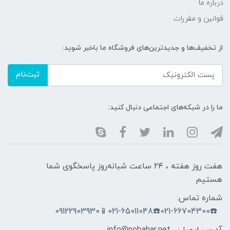
درباره ما
قوانین و مقررات
از تخفیف‌ها و جدیدترین‌های فروشگاه ما باخبر شوید:
ثبت‌نام
ما را در شبکه‌های اجتماعی دنبال کنید:
هفت روز هفته ، ۲۴ ساعت شبانه‌روز پاسخگوی شما
هستیم
شماره تماس:
☎️021-66704300☎️021-65011048📱09122903930
آدرس ایمیل:
info@nobahar.net