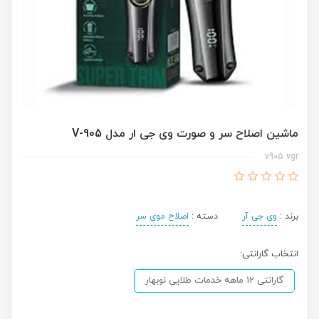
ماشین اصلاح سر و صورت وی جی ار مدل V-905
v905 vgr
برند :
وی جی آر
دسته :
اصلاح موی سر
انتخاب گارانتی:
گارانتی 12 ماهه خدمات طلایی نوبهار