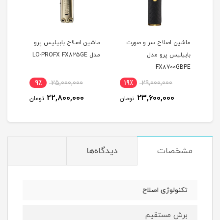
ت
ماشین اصلاح سر و صورت
ماشین اصلاح بابیلیس پرو
بابیلیس پرو مدل
مدل LO-PROFX FX825GE
مشکی
NCE
FX8700GBPE
PPER
9٪
25,000,000
19٪
29,000,000
8
22,800,000
23,600,000
مان
تومان
تومان
مشخصات
دیدگاه‌ها
تکنولوژی اصلاح
برش مستقیم