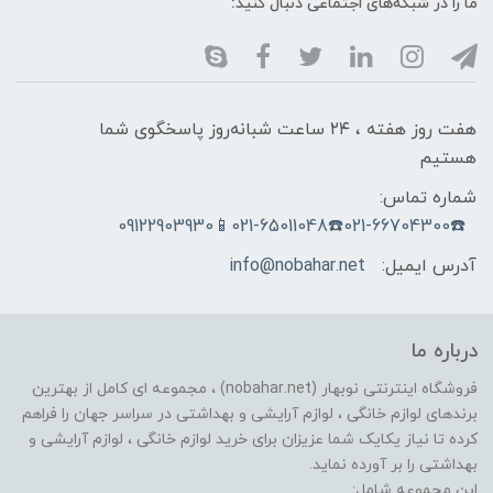
ما را در شبکه‌های اجتماعی دنبال کنید:
هفت روز هفته ، ۲۴ ساعت شبانه‌روز پاسخگوی شما
هستیم
شماره تماس:
☎️021-66704300☎️021-65011048📱09122903930
آدرس ایمیل:
info@nobahar.net
درباره ما
فروشگاه اینترنتی نوبهار (nobahar.net) ، مجموعه ای کامل از بهترین
برندهای لوازم خانگی ، لوازم آرایشی و بهداشتی در سراسر جهان را فراهم
کرده تا نیاز یکایک شما عزیزان برای خرید لوازم خانگی ، لوازم آرایشی و
بهداشتی را بر آورده نماید.
این مجموعه شامل: