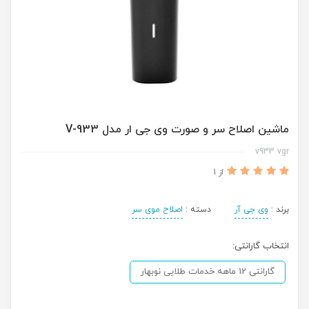
ماشین اصلاح سر و صورت وی جی ار مدل V-933
v933 vgr
از 1
برند :
وی جی آر
دسته :
اصلاح موی سر
انتخاب گارانتی:
گارانتی 12 ماهه خدمات طلایی نوبهار