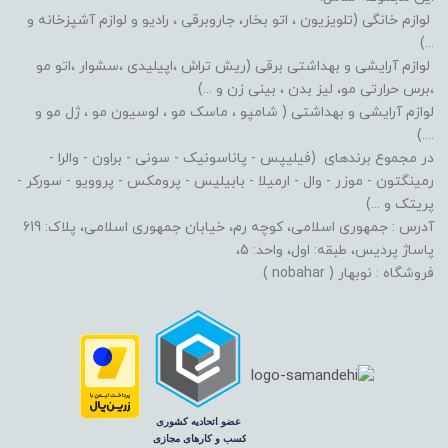
لوازم خانگی (تلویزیون ، اتو بخار، جاروبرقی ، رادیو و لوازم آشپزخانه و
...)
لوازم آرایشی و بهداشتی برقی (ریش تراش ،اپیلیدی ،سشوار ،اتو مو
،برس حرارتی مو، لیز بدن ، بینی زن و ...)
لوازم آرایشی و بهداشتی ( شامپو ، ماسک مو ، لوسیون مو ، ژل مو و
....)
در مجموع برندهای (فیلیپس - پاناسونیک - سونی - براون - والرا -
رمینگتون - موزر - وال - ارمیلا - بابیلیس - پرومکس - پروویو - سورکر -
پریتک و ...)
آدرس : جمهوری اسلامی، کوچه رم، خیابان جمهوری اسلامی، پلاک: 619
پاساژ پردیس، طبقه: اول، واحد: 5،
فروشگاه : نوبهار ( nobahar )