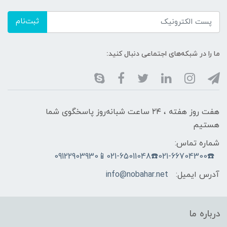
ثبت‌نام
ما را در شبکه‌های اجتماعی دنبال کنید:
هفت روز هفته ، ۲۴ ساعت شبانه‌روز پاسخگوی شما
هستیم
شماره تماس:
☎️021-66704300☎️021-65011048📱09122903930
آدرس ایمیل:
info@nobahar.net
درباره ما