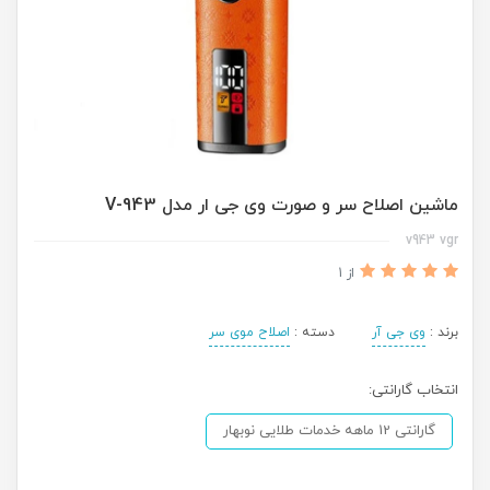
ماشین اصلاح سر و صورت وی جی ار مدل V-943
v943 vgr
از 1
برند :
وی جی آر
دسته :
اصلاح موی سر
انتخاب گارانتی:
گارانتی 12 ماهه خدمات طلایی نوبهار