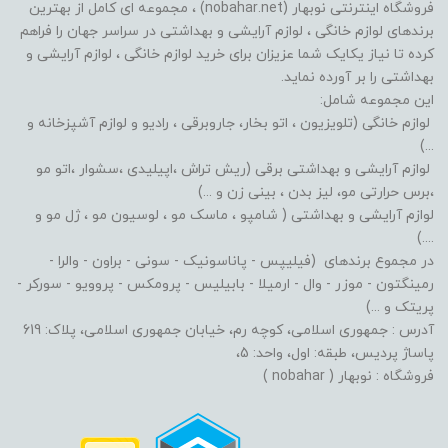
فروشگاه اینترنتی نوبهار (nobahar.net) ، مجموعه ای کامل از بهترین
برندهای لوازم خانگی ، لوازم آرایشی و بهداشتی در سراسر جهان را فراهم
کرده تا نیاز یکایک شما عزیزان برای خرید لوازم خانگی ، لوازم آرایشی و
بهداشتی را بر آورده نماید.
این مجموعه شامل:
لوازم خانگی (تلویزیون ، اتو بخار، جاروبرقی ، رادیو و لوازم آشپزخانه و
...)
لوازم آرایشی و بهداشتی برقی (ریش تراش ،اپیلیدی ،سشوار ،اتو مو
،برس حرارتی مو، لیز بدن ، بینی زن و ...)
لوازم آرایشی و بهداشتی ( شامپو ، ماسک مو ، لوسیون مو ، ژل مو و
....)
در مجموع برندهای (فیلیپس - پاناسونیک - سونی - براون - والرا -
رمینگتون - موزر - وال - ارمیلا - بابیلیس - پرومکس - پروویو - سورکر -
پریتک و ...)
آدرس : جمهوری اسلامی، کوچه رم، خیابان جمهوری اسلامی، پلاک: 619
پاساژ پردیس، طبقه: اول، واحد: 5،
فروشگاه : نوبهار ( nobahar )