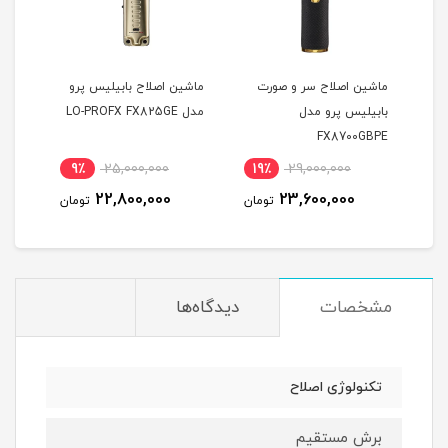
ت
ماشین اصلاح سر و صورت
ماشین اصلاح بابیلیس پرو
بابیلیس پرو مدل
مدل LO-PROFX FX825GE
مشکی
NCE
FX8700GBPE
PPER
9٪
25,000,000
19٪
29,000,000
8
22,800,000
23,600,000
مان
تومان
تومان
مشخصات
دیدگاه‌ها
تکنولوژی اصلاح
برش مستقیم