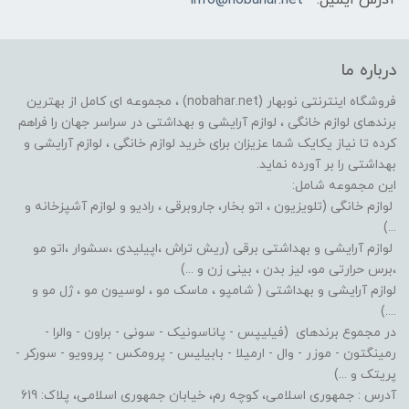
درباره ما
فروشگاه اینترنتی نوبهار (nobahar.net) ، مجموعه ای کامل از بهترین
برندهای لوازم خانگی ، لوازم آرایشی و بهداشتی در سراسر جهان را فراهم
کرده تا نیاز یکایک شما عزیزان برای خرید لوازم خانگی ، لوازم آرایشی و
بهداشتی را بر آورده نماید.
این مجموعه شامل:
لوازم خانگی (تلویزیون ، اتو بخار، جاروبرقی ، رادیو و لوازم آشپزخانه و
...)
لوازم آرایشی و بهداشتی برقی (ریش تراش ،اپیلیدی ،سشوار ،اتو مو
،برس حرارتی مو، لیز بدن ، بینی زن و ...)
لوازم آرایشی و بهداشتی ( شامپو ، ماسک مو ، لوسیون مو ، ژل مو و
....)
در مجموع برندهای (فیلیپس - پاناسونیک - سونی - براون - والرا -
رمینگتون - موزر - وال - ارمیلا - بابیلیس - پرومکس - پروویو - سورکر -
پریتک و ...)
آدرس : جمهوری اسلامی، کوچه رم، خیابان جمهوری اسلامی، پلاک: 619