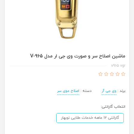
ماشین اصلاح سر و صورت وی جی ار مدل V-965
v965 vgr
برند :
وی جی آر
دسته :
اصلاح موی سر
انتخاب گارانتی:
گارانتی 12 ماهه خدمات طلایی نوبهار