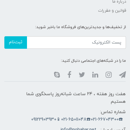
درباره ما
قوانین و مقررات
از تخفیف‌ها و جدیدترین‌های فروشگاه ما باخبر شوید:
ثبت‌نام
ما را در شبکه‌های اجتماعی دنبال کنید:
هفت روز هفته ، ۲۴ ساعت شبانه‌روز پاسخگوی شما
هستیم
شماره تماس:
☎️021-66704300☎️021-65011048📱09122903930
آدرس ایمیل:
info@nobahar.net