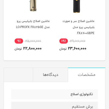
ت
ماشین اصلاح سر و صورت
ماشین اصلاح بابیلیس پرو
بابیلیس پرو مدل
مدل LO-PROFX FX825GE
مشکی
NCE
FX8700GBPE
PPER
9٪
25,000,000
19٪
29,000,000
8
22,800,000
23,600,000
مان
تومان
تومان
مشخصات
دیدگاه‌ها
تکنولوژی اصلاح
برش مستقیم