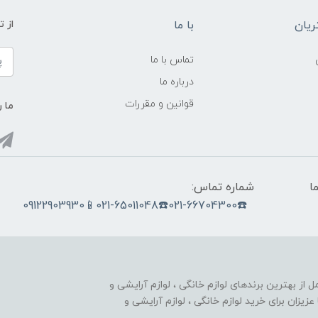
یان
با ما
از ت
تماس با ما
درباره ما
قوانین و مقررات
ما ر
ما
شماره تماس:
☎️021-66704300☎️021-65011048📱09122903930
nobahar.n) ، مجموعه ای کامل از بهترین برندهای لوازم خانگی ، لوازم آرایشی و
زیزان برای خرید لوازم خانگی ، لوازم آرایشی و