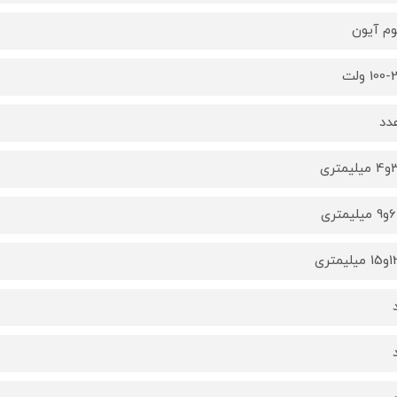
وم آیون
10 ولت