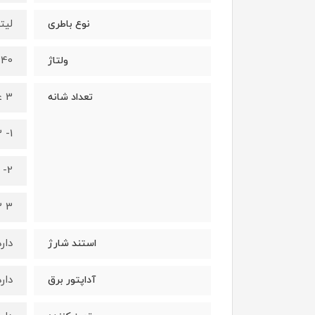
لیت
نوع باطری
0-240
ولتاژ
3 عدد
تعداد شانه
1- 3و4 میلیمتری
2- 6و9 میلیمتری
3 12و15 میلیمتری
دارد
استند شارژ
دارد
آداپتور برق