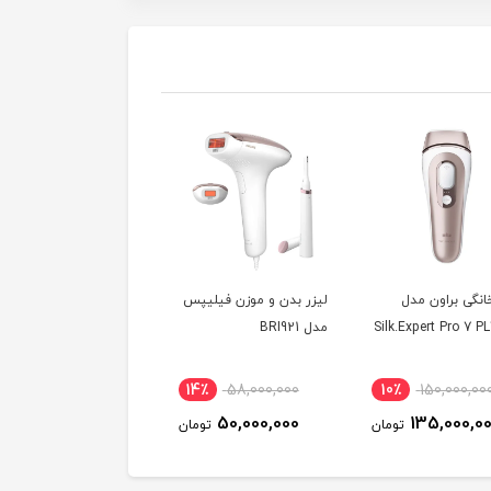
انگی براون مدل
لیزر بدن و موزن فیلیپس
اپیلاتور فیلیپس سری
Silk.Expert Pro 7 P
مدل BRI921
8000 مدل BRE710
22٪
16,000,000
14٪
58,000,000
10٪
150,000,00
12,500,000
50,000,000
135,000,0
تومان
تومان
توم