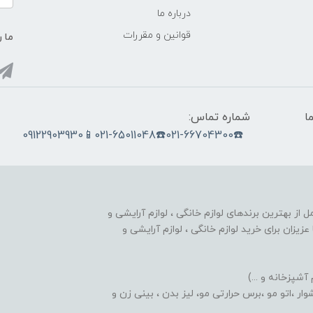
درباره ما
قوانین و مقررات
ما ر
ما
شماره تماس:
☎️021-66704300☎️021-65011048📱09122903930
nobahar.n) ، مجموعه ای کامل از بهترین برندهای لوازم خانگی ، لوازم آرایشی و
زیزان برای خرید لوازم خانگی ، لوازم آرایشی و
 آشپزخانه و ...)
ر ،اتو مو ،برس حرارتی مو، لیز بدن ، بینی زن و