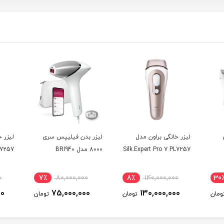
لیزر خانگی براون مدل
لیزر بدن فیلیپس سری
لیزر خ
Silk.Expert Pro 7 PL7257
8000 مدل BRI940
L7257
0
7٪
80,000,000
8٪
140,000,000
30
00
75,000,000
130,000,000
ومان
تومان
تومان