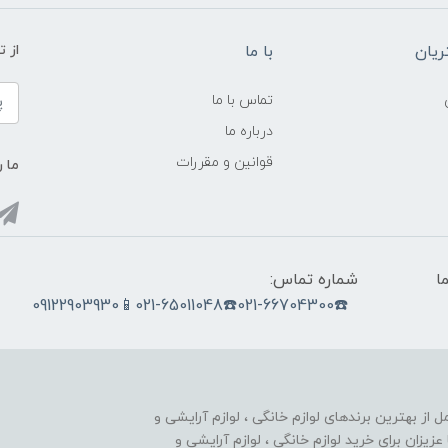
یان
با ما
از ت
تماس با ما
درباره ما
قوانین و مقررات
ما ر
ما
شماره تماس:
☎️021-66704300☎️021-65011048📱09122903930
nobahar.n) ، مجموعه ای کامل از بهترین برندهای لوازم خانگی ، لوازم آرایشی و
زیزان برای خرید لوازم خانگی ، لوازم آرایشی و