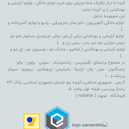
کرده تا نیاز یکایک شما عزیزان برای خرید لوازم خانگی ، لوازم آرایشی و
بهداشتی را بر آورده نماید.
این مجموعه شامل:
لوازم خانگی (تلویزیون ، اتو بخار، جاروبرقی ، رادیو و لوازم آشپزخانه و
...)
لوازم آرایشی و بهداشتی برقی (ریش تراش ،اپیلیدی ،سشوار ،اتو مو
،برس حرارتی مو، لیز بدن ، بینی زن و ...)
لوازم آرایشی و بهداشتی ( شامپو ، ماسک مو ، لوسیون مو ، ژل مو و
....)
در مجموع برندهای (فیلیپس - پاناسونیک - سونی - براون - والرا -
رمینگتون - موزر - وال - ارمیلا - بابیلیس - پرومکس - پروویو - سورکر -
پریتک و ...)
آدرس : جمهوری اسلامی، کوچه رم، خیابان جمهوری اسلامی، پلاک: 619
پاساژ پردیس، طبقه: اول، واحد: 5،
فروشگاه : نوبهار ( nobahar )