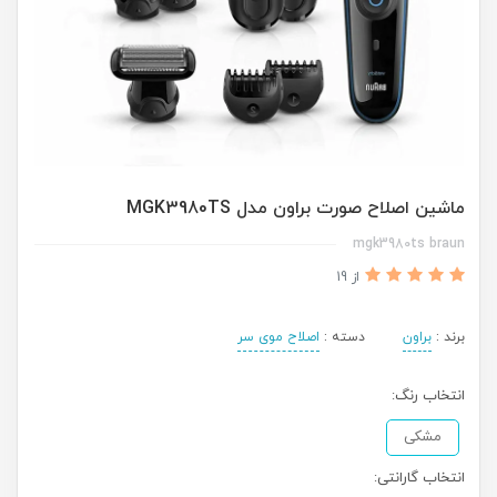
ماشین اصلاح صورت براون مدل MGK3980TS
mgk3980ts braun
از 19
برند :
براون
دسته :
اصلاح موی سر
انتخاب رنگ:
مشکی
انتخاب گارانتی: