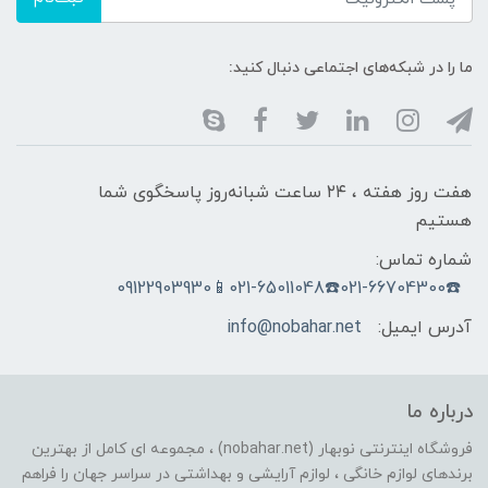
ما را در شبکه‌های اجتماعی دنبال کنید:
هفت روز هفته ، ۲۴ ساعت شبانه‌روز پاسخگوی شما
هستیم
شماره تماس:
☎️021-66704300☎️021-65011048📱09122903930
آدرس ایمیل:
info@nobahar.net
درباره ما
فروشگاه اینترنتی نوبهار (nobahar.net) ، مجموعه ای کامل از بهترین
برندهای لوازم خانگی ، لوازم آرایشی و بهداشتی در سراسر جهان را فراهم