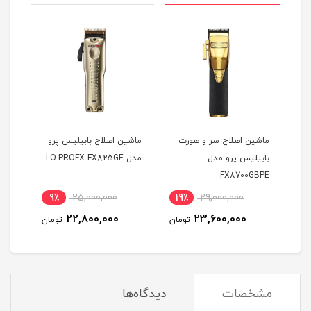
ت
ماشین اصلاح سر و صورت
ماشین اصلاح بابیلیس پرو
بابیلیس پرو مدل
مدل LO-PROFX FX825GE
مشکی
NCE
FX8700GBPE
PPER
9٪
25,000,000
19٪
29,000,000
8
22,800,000
23,600,000
مان
تومان
تومان
مشخصات
دیدگاه‌ها