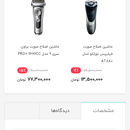
ماشین اصلاح صورت
ماشین اصلاح صورت براون
مدل
فیلیپس نورلکو مدل
سری 9 مدل PRO+ 9677CC
مدل 801-5230
AT880
15٪
90,000,000
7٪
14,500,000
1
77,300,000
13,500,000
مان
تومان
تومان
مشخصات
دیدگاه‌ها