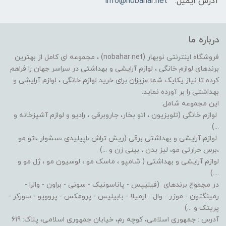
آدرس ایمیل:
info@nobahar.net
درباره ما
فروشگاه اینترنتی نوبهار (nobahar.net) ، مجموعه ای کامل از بهترین
برندهای لوازم خانگی ، لوازم آرایشی و بهداشتی در سراسر جهان را فراهم
کرده تا نیاز یکایک شما عزیزان برای خرید لوازم خانگی ، لوازم آرایشی و
بهداشتی را بر آورده نماید.
این مجموعه شامل:
لوازم خانگی (تلویزیون ، اتو بخار، جاروبرقی ، رادیو و لوازم آشپزخانه و
...)
لوازم آرایشی و بهداشتی برقی (ریش تراش ،اپیلیدی ،سشوار ،اتو مو
،برس حرارتی مو، لیز بدن ، بینی زن و ...)
لوازم آرایشی و بهداشتی ( شامپو ، ماسک مو ، لوسیون مو ، ژل مو و
....)
در مجموع برندهای (فیلیپس - پاناسونیک - سونی - براون - والرا -
رمینگتون - موزر - وال - ارمیلا - بابیلیس - پرومکس - پروویو - سورکر -
پریتک و ...)
آدرس : جمهوری اسلامی، کوچه رم، خیابان جمهوری اسلامی، پلاک: 619