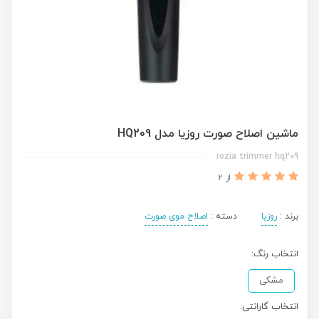
ماشین اصلاح صورت روزیا مدل HQ209
rozia trimmer hq209
از 2
برند :
روزیا
دسته :
اصلاح موی صورت
انتخاب رنگ:
مشکی
انتخاب گارانتی: