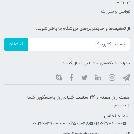
درباره ما
قوانین و مقررات
از تخفیف‌ها و جدیدترین‌های فروشگاه ما باخبر شوید:
ثبت‌نام
ما را در شبکه‌های اجتماعی دنبال کنید:
هفت روز هفته ، ۲۴ ساعت شبانه‌روز پاسخگوی شما
هستیم
شماره تماس:
☎️021-66704300☎️021-65011048📱09122903930