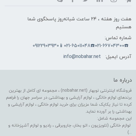
هفت روز هفته ، ۲۴ ساعت شبانه‌روز پاسخگوی شما
هستیم
شماره تماس:
☎️021-66704300☎️021-65011048📱09122903930
آدرس ایمیل:
info@nobahar.net
درباره ما
فروشگاه اینترنتی نوبهار (nobahar.net) ، مجموعه ای کامل از بهترین
برندهای لوازم خانگی ، لوازم آرایشی و بهداشتی در سراسر جهان را فراهم
کرده تا نیاز یکایک شما عزیزان برای خرید لوازم خانگی ، لوازم آرایشی و
بهداشتی را بر آورده نماید.
این مجموعه شامل:
لوازم خانگی (تلویزیون ، اتو بخار، جاروبرقی ، رادیو و لوازم آشپزخانه و
...)