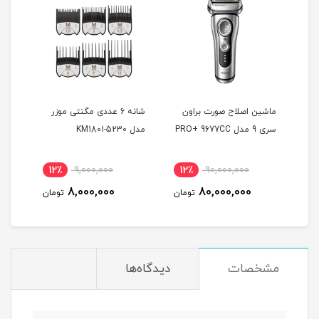
ماشین اصلاح صورت براون
شانه 6 عددی مگنتی موزر
ماشی
سری 9 مدل PRO+ 9677CC
مدل KM1801-5230
بابی
0GE
12٪
9,000,000
12٪
90,000,000
7
8,000,000
80,000,000
مان
تومان
تومان
مشخصات
دیدگاه‌ها