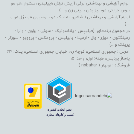
لوازم آرایشی و بهداشتی برقی (ریش تراش ،اپیلیدی ،سشوار ،اتو مو
،برس حرارتی مو، لیز بدن ، بینی زن و ...)
لوازم آرایشی و بهداشتی ( شامپو ، ماسک مو ، لوسیون مو ، ژل مو و
....)
در مجموع برندهای (فیلیپس - پاناسونیک - سونی - براون - والرا -
رمینگتون - موزر - وال - ارمیلا - بابیلیس - پرومکس - پروویو - سورکر -
پریتک و ...)
آدرس : جمهوری اسلامی، کوچه رم، خیابان جمهوری اسلامی، پلاک: 619
پاساژ پردیس، طبقه: اول، واحد: 5،
فروشگاه : نوبهار ( nobahar )