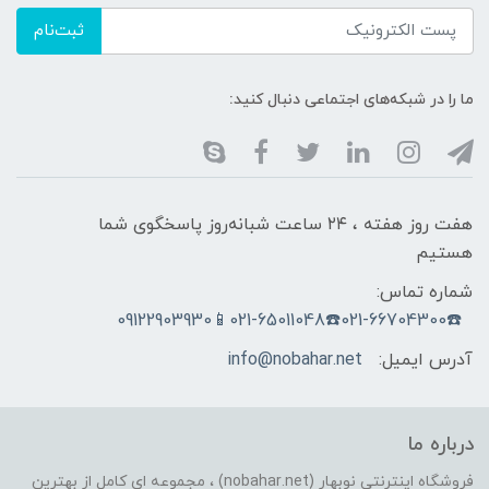
ثبت‌نام
ما را در شبکه‌های اجتماعی دنبال کنید:
هفت روز هفته ، ۲۴ ساعت شبانه‌روز پاسخگوی شما
هستیم
شماره تماس:
☎️021-66704300☎️021-65011048📱09122903930
آدرس ایمیل:
info@nobahar.net
درباره ما
فروشگاه اینترنتی نوبهار (nobahar.net) ، مجموعه ای کامل از بهترین