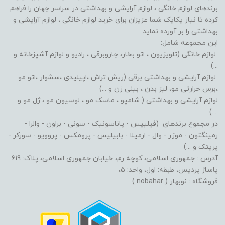
برندهای لوازم خانگی ، لوازم آرایشی و بهداشتی در سراسر جهان را فراهم
کرده تا نیاز یکایک شما عزیزان برای خرید لوازم خانگی ، لوازم آرایشی و
بهداشتی را بر آورده نماید.
این مجموعه شامل:
لوازم خانگی (تلویزیون ، اتو بخار، جاروبرقی ، رادیو و لوازم آشپزخانه و
...)
لوازم آرایشی و بهداشتی برقی (ریش تراش ،اپیلیدی ،سشوار ،اتو مو
،برس حرارتی مو، لیز بدن ، بینی زن و ...)
لوازم آرایشی و بهداشتی ( شامپو ، ماسک مو ، لوسیون مو ، ژل مو و
....)
در مجموع برندهای (فیلیپس - پاناسونیک - سونی - براون - والرا -
رمینگتون - موزر - وال - ارمیلا - بابیلیس - پرومکس - پروویو - سورکر -
پریتک و ...)
آدرس : جمهوری اسلامی، کوچه رم، خیابان جمهوری اسلامی، پلاک: 619
پاساژ پردیس، طبقه: اول، واحد: 5،
فروشگاه : نوبهار ( nobahar )