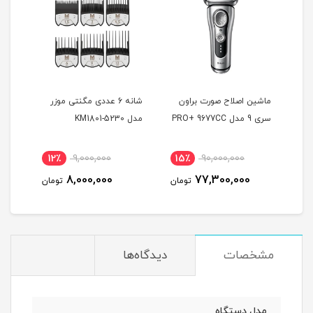
ماشین اصلاح صورت براون
شانه 6 عددی مگنتی موزر
ماشی
سری 9 مدل PRO+ 9677CC
مدل KM1801-5230
بابی
0GE
12٪
9,000,000
15٪
90,000,000
7
8,000,000
77,300,000
مان
تومان
تومان
مشخصات
دیدگاه‌ها
مدل دستگاه