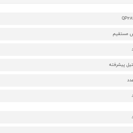
QP28
 مستقیم
یل پیشرفته
ر