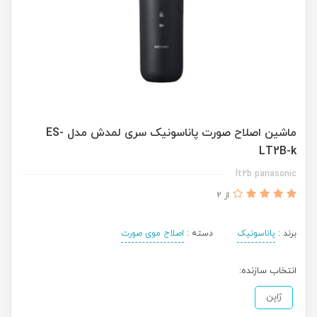
ماشین اصلاح صورت پاناسونیک سری لمدش مدل ES-
LT2B-k
lt2b panasonic
از 2
برند :
پاناسونیک
دسته :
اصلاح موی صورت
انتخاب سازنده:
ژاپن