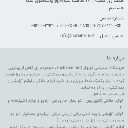
هفت روز هفته ، ۲۴ ساعت شبانه‌روز پاسخگوی شما
هستیم
شماره تماس:
☎️021-66704300☎️021-65011048📱09122903930
آدرس ایمیل:
info@nobahar.net
درباره ما
فروشگاه اینترنتی نوبهار (nobahar.net) ، مجموعه ای کامل از بهترین
برندهای لوازم خانگی ، لوازم آرایشی و بهداشتی در سراسر جهان را فراهم
کرده تا نیاز یکایک شما عزیزان برای خرید لوازم خانگی ، لوازم آرایشی و
بهداشتی را بر آورده نماید.
این مجموعه شامل:
لوازم خانگی (تلویزیون ، اتو بخار، جاروبرقی ، رادیو و لوازم آشپزخانه و
...)
لوازم آرایشی و بهداشتی برقی (ریش تراش ،اپیلیدی ،سشوار ،اتو مو
،برس حرارتی مو، لیز بدن ، بینی زن و ...)
لوازم آرایشی و بهداشتی ( شامپو ، ماسک مو ، لوسیون مو ، ژل مو و