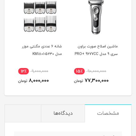
ماشین اصلاح صورت براون
شانه 6 عددی مگنتی موزر
ماشی
سری 9 مدل PRO+ 9677CC
مدل KM1801-5230
بابی
0GE
12٪
9,000,000
15٪
90,000,000
7
8,000,000
77,300,000
مان
تومان
تومان
مشخصات
دیدگاه‌ها