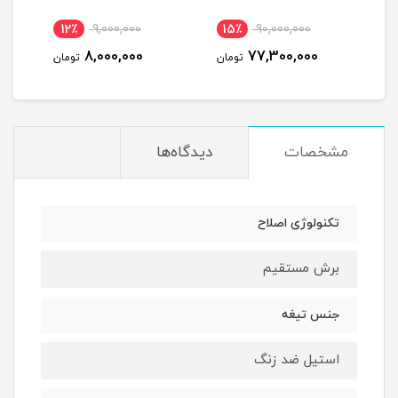
0GE
12٪
9,000,000
15٪
90,000,000
7
8,000,000
77,300,000
مان
تومان
تومان
مشخصات
دیدگاه‌ها
تکنولوژی اصلاح
برش مستقیم
جنس تیغه
استیل ضد زنگ