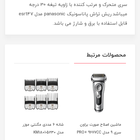
سری متحرک و مرتب کننده با زاویه تیغه 30 درجه
میباشد.ریش تراش پاناسونیک panasonic مدل esrt47
قابل استفاده با برق و شارژ می باشد.
محصولات مرتبط
ماشین اصلاح صورت براون
شانه 6 عددی مگنتی موزر
ماشی
سری 9 مدل PRO+ 9677CC
مدل KM1801-5230
بابی