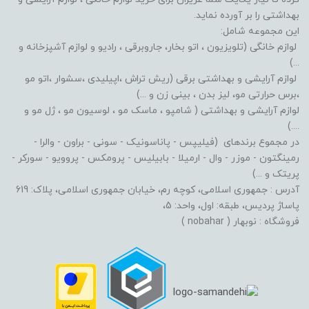
بهداشتی را بر آورده نماید.
این مجموعه شامل:
لوازم خانگی (تلویزیون ، اتو بخار، جاروبرقی ، رادیو و لوازم آشپزخانه و
...)
لوازم آرایشی و بهداشتی برقی (ریش تراش ،اپیلیدی ،سشوار ،اتو مو
،برس حرارتی مو، لیز بدن ، بینی زن و ...)
لوازم آرایشی و بهداشتی ( شامپو ، ماسک مو ، لوسیون مو ، ژل مو و
....)
در مجموع برندهای (فیلیپس - پاناسونیک - سونی - براون - والرا -
رمینگتون - موزر - وال - ارمیلا - بابیلیس - پرومکس - پروویو - سورکر -
پریتک و ...)
آدرس : جمهوری اسلامی، کوچه رم، خیابان جمهوری اسلامی، پلاک: 619
پاساژ پردیس، طبقه: اول، واحد: 5،
فروشگاه : نوبهار ( nobahar )