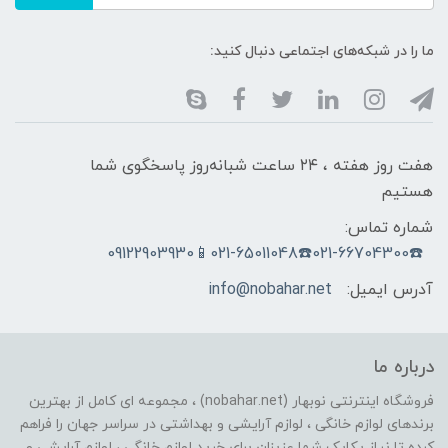
ما را در شبکه‌های اجتماعی دنبال کنید:
هفت روز هفته ، ۲۴ ساعت شبانه‌روز پاسخگوی شما
هستیم
شماره تماس:
☎️021-66704300☎️021-65011048📱09122903930
آدرس ایمیل:
info@nobahar.net
درباره ما
فروشگاه اینترنتی نوبهار (nobahar.net) ، مجموعه ای کامل از بهترین
برندهای لوازم خانگی ، لوازم آرایشی و بهداشتی در سراسر جهان را فراهم
کرده تا نیاز یکایک شما عزیزان برای خرید لوازم خانگی ، لوازم آرایشی و