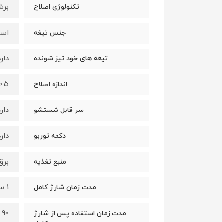
برش
تکنولوژی اصلاح
است
جنس تیغه
دارد
تیغه های خود تیز شونده
0.5 میلی مت
اندازه اصلاح
دارد
سر قابل شستشو
دارد
دکمه توربو
برق
منبع تغذیه
1 ساعت
مدت زمان شارژ کامل
90 دقیقه
مدت زمان استفاده پس از شارژ