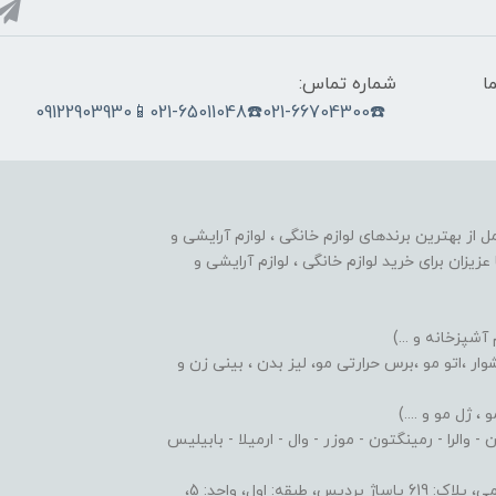
ما
شماره تماس:
☎️021-66704300☎️021-65011048📱09122903930
nobahar.n) ، مجموعه ای کامل از بهترین برندهای لوازم خانگی ، لوازم آرایشی و
زیزان برای خرید لوازم خانگی ، لوازم آرایشی و
 آشپزخانه و ...)
ر ،اتو مو ،برس حرارتی مو، لیز بدن ، بینی زن و
 ژل مو و ....)
والرا - رمینگتون - موزر - وال - ارمیلا - بابیلیس
 اول، واحد: 5،