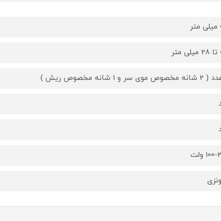
ر
ر
10 ولت
ونزی