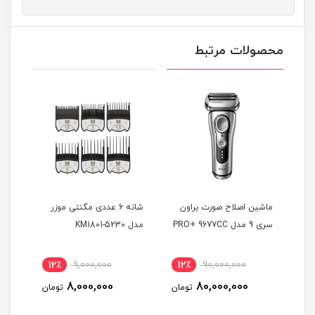
محصولات مرتبط
ماشین اصلاح صورت براون
شانه 6 عددی مگنتی موزر
ماشی
سری 9 مدل PRO+ 9677CC
مدل KM1801-5230
بابی
0GE
12٪
9,000,000
12٪
90,000,000
7
8,000,000
80,000,000
مان
تومان
تومان