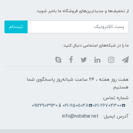
از تخفیف‌ها و جدیدترین‌های فروشگاه ما باخبر شوید:
ثبت‌نام
ما را در شبکه‌های اجتماعی دنبال کنید:
هفت روز هفته ، ۲۴ ساعت شبانه‌روز پاسخگوی شما
هستیم
شماره تماس:
☎️021-66704300☎️021-65011048📱09122903930
آدرس ایمیل:
info@nobahar.net