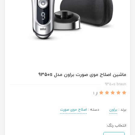
ماشین اصلاح موی صورت براون مدل 9350s
9350s braun
از 1
برند :
براون
دسته :
اصلاح موی صورت
انتخاب رنگ: