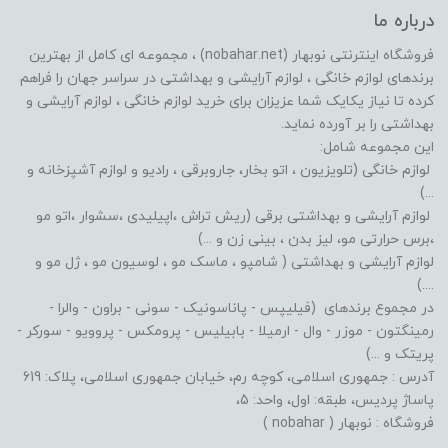
درباره ما
فروشگاه اینترنتی نوبهار (nobahar.net) ، مجموعه ای کامل از بهترین
برندهای لوازم خانگی ، لوازم آرایشی و بهداشتی در سراسر جهان را فراهم
کرده تا نیاز یکایک شما عزیزان برای خرید لوازم خانگی ، لوازم آرایشی و
بهداشتی را بر آورده نماید.
این مجموعه شامل:
لوازم خانگی (تلویزیون ، اتو بخار، جاروبرقی ، رادیو و لوازم آشپزخانه و
...)
لوازم آرایشی و بهداشتی برقی (ریش تراش ،اپیلیدی ،سشوار ،اتو مو
،برس حرارتی مو، لیز بدن ، بینی زن و ...)
لوازم آرایشی و بهداشتی ( شامپو ، ماسک مو ، لوسیون مو ، ژل مو و
....)
در مجموع برندهای (فیلیپس - پاناسونیک - سونی - براون - والرا -
رمینگتون - موزر - وال - ارمیلا - بابیلیس - پرومکس - پروویو - سورکر -
پریتک و ...)
آدرس : جمهوری اسلامی، کوچه رم، خیابان جمهوری اسلامی، پلاک: 619
پاساژ پردیس، طبقه: اول، واحد: 5،
فروشگاه : نوبهار ( nobahar )