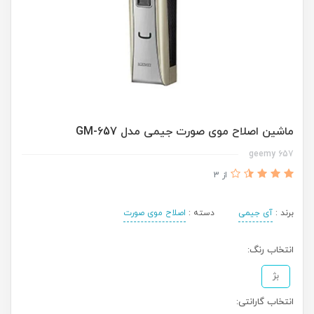
ماشین اصلاح موی صورت جیمی مدل GM-657
657 geemy
از 3
برند :
آی جیمی
دسته :
اصلاح موی صورت
انتخاب رنگ:
بژ
انتخاب گارانتی: