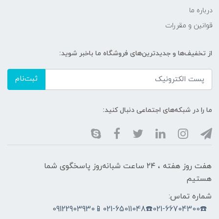
درباره ما
قوانین و مقررات
از تخفیف‌ها و جدیدترین‌های فروشگاه ما باخبر شوید:
ثبت‌نام
ما را در شبکه‌های اجتماعی دنبال کنید:
هفت روز هفته ، ۲۴ ساعت شبانه‌روز پاسخگوی شما
هستیم
شماره تماس:
☎️021-66704300☎️021-65011048📱09122903930