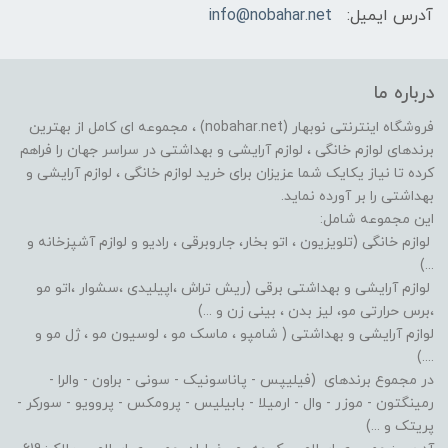
آدرس ایمیل:
info@nobahar.net
درباره ما
فروشگاه اینترنتی نوبهار (nobahar.net) ، مجموعه ای کامل از بهترین
برندهای لوازم خانگی ، لوازم آرایشی و بهداشتی در سراسر جهان را فراهم
کرده تا نیاز یکایک شما عزیزان برای خرید لوازم خانگی ، لوازم آرایشی و
بهداشتی را بر آورده نماید.
این مجموعه شامل:
لوازم خانگی (تلویزیون ، اتو بخار، جاروبرقی ، رادیو و لوازم آشپزخانه و
...)
لوازم آرایشی و بهداشتی برقی (ریش تراش ،اپیلیدی ،سشوار ،اتو مو
،برس حرارتی مو، لیز بدن ، بینی زن و ...)
لوازم آرایشی و بهداشتی ( شامپو ، ماسک مو ، لوسیون مو ، ژل مو و
....)
در مجموع برندهای (فیلیپس - پاناسونیک - سونی - براون - والرا -
رمینگتون - موزر - وال - ارمیلا - بابیلیس - پرومکس - پروویو - سورکر -
پریتک و ...)