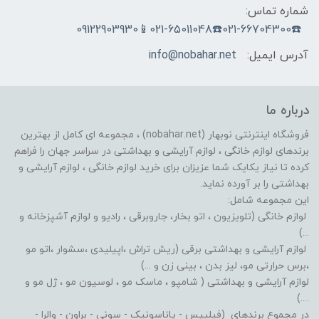
شماره تماس:
☎️021-66704300☎️021-65011048📱09122903930
آدرس ایمیل:
info@nobahar.net
درباره ما
فروشگاه اینترنتی نوبهار (nobahar.net) ، مجموعه ای کامل از بهترین
برندهای لوازم خانگی ، لوازم آرایشی و بهداشتی در سراسر جهان را فراهم
کرده تا نیاز یکایک شما عزیزان برای خرید لوازم خانگی ، لوازم آرایشی و
بهداشتی را بر آورده نماید.
این مجموعه شامل:
لوازم خانگی (تلویزیون ، اتو بخار، جاروبرقی ، رادیو و لوازم آشپزخانه و
...)
لوازم آرایشی و بهداشتی برقی (ریش تراش ،اپیلیدی ،سشوار ،اتو مو
،برس حرارتی مو، لیز بدن ، بینی زن و ...)
لوازم آرایشی و بهداشتی ( شامپو ، ماسک مو ، لوسیون مو ، ژل مو و
....)
در مجموع برندهای (فیلیپس - پاناسونیک - سونی - براون - والرا -