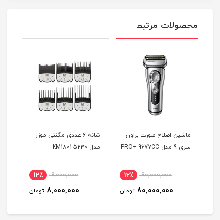
محصولات مرتبط
ماشین اصلاح صورت براون
شانه 6 عددی مگنتی موزر
ماشی
سری 9 مدل PRO+ 9677CC
مدل KM1801-5230
بابی
0GE
12٪
9,000,000
12٪
90,000,000
7
8,000,000
80,000,000
مان
تومان
تومان