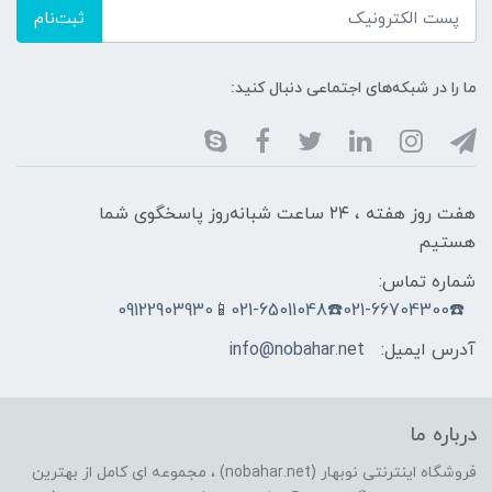
ثبت‌نام
ما را در شبکه‌های اجتماعی دنبال کنید:
هفت روز هفته ، ۲۴ ساعت شبانه‌روز پاسخگوی شما
هستیم
شماره تماس:
☎️021-66704300☎️021-65011048📱09122903930
آدرس ایمیل:
info@nobahar.net
درباره ما
فروشگاه اینترنتی نوبهار (nobahar.net) ، مجموعه ای کامل از بهترین