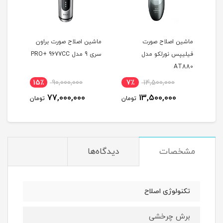
ماشین اصلاح صورت
ماشین اصلاح صورت براون
مدل
فیلیپس نورلکو مدل
سری 9 مدل PRO+ 9677CC
مدل 801-5230
AT880
15٪
90,000,000
7٪
14,500,000
1
77,000,000
13,500,000
مان
تومان
تومان
مشخصات
دیدگاه‌ها
تکنولوژی اصلاح
برش چرخشی