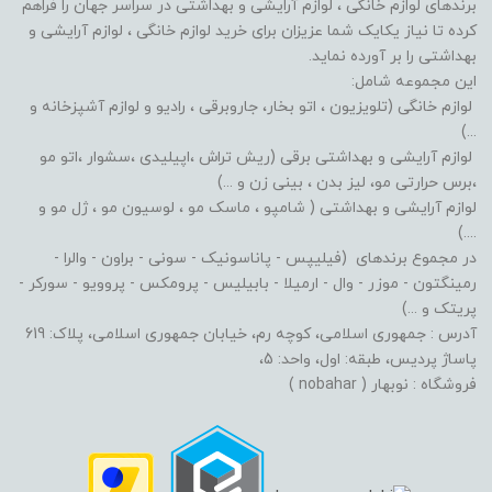
برندهای لوازم خانگی ، لوازم آرایشی و بهداشتی در سراسر جهان را فراهم
کرده تا نیاز یکایک شما عزیزان برای خرید لوازم خانگی ، لوازم آرایشی و
بهداشتی را بر آورده نماید.
این مجموعه شامل:
لوازم خانگی (تلویزیون ، اتو بخار، جاروبرقی ، رادیو و لوازم آشپزخانه و
...)
لوازم آرایشی و بهداشتی برقی (ریش تراش ،اپیلیدی ،سشوار ،اتو مو
،برس حرارتی مو، لیز بدن ، بینی زن و ...)
لوازم آرایشی و بهداشتی ( شامپو ، ماسک مو ، لوسیون مو ، ژل مو و
....)
در مجموع برندهای (فیلیپس - پاناسونیک - سونی - براون - والرا -
رمینگتون - موزر - وال - ارمیلا - بابیلیس - پرومکس - پروویو - سورکر -
پریتک و ...)
آدرس : جمهوری اسلامی، کوچه رم، خیابان جمهوری اسلامی، پلاک: 619
پاساژ پردیس، طبقه: اول، واحد: 5،
فروشگاه : نوبهار ( nobahar )