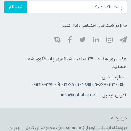
ثبت‌نام
ما را در شبکه‌های اجتماعی دنبال کنید:
هفت روز هفته ، ۲۴ ساعت شبانه‌روز پاسخگوی شما
هستیم
شماره تماس:
☎️021-66704300☎️021-65011048📱09122903930
آدرس ایمیل:
info@nobahar.net
درباره ما
فروشگاه اینترنتی نوبهار (nobahar.net) ، مجموعه ای کامل از بهترین