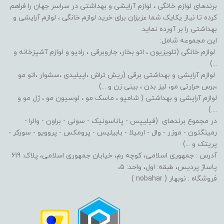
برندهای لوازم خانگی ، لوازم آرایشی و بهداشتی در سراسر جهان را فراهم
کرده تا نیاز یکایک شما عزیزان برای خرید لوازم خانگی ، لوازم آرایشی و
بهداشتی را بر آورده نماید.
این مجموعه شامل:
لوازم خانگی (تلویزیون ، اتو بخار، جاروبرقی ، رادیو و لوازم آشپزخانه و
...)
لوازم آرایشی و بهداشتی برقی (ریش تراش ،اپیلیدی ،سشوار ،اتو مو
،برس حرارتی مو، لیز بدن ، بینی زن و ...)
لوازم آرایشی و بهداشتی ( شامپو ، ماسک مو ، لوسیون مو ، ژل مو و
....)
در مجموع برندهای (فیلیپس - پاناسونیک - سونی - براون - والرا -
رمینگتون - موزر - وال - ارمیلا - بابیلیس - پرومکس - پروویو - سورکر -
پریتک و ...)
آدرس : جمهوری اسلامی، کوچه رم، خیابان جمهوری اسلامی، پلاک: 619
پاساژ پردیس، طبقه: اول، واحد: 5،
فروشگاه : نوبهار ( nobahar )