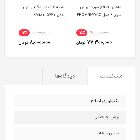
ماشین اصلاح صورت براون
شانه 6 عددی مگنتی موزر
ماشی
سری 9 مدل PRO+ 9677CC
مدل KM1801-5230
بابی
0GE
12٪
9,000,000
15٪
90,000,000
7
8,000,000
77,300,000
مان
تومان
تومان
مشخصات
دیدگاه‌ها
تکنولوژی اصلاح
برش چرخشی
جنس تیغه