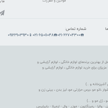
قوانین و مقررات
ما ر
ما
شماره تماس:
☎️021-66704300☎️021-65011048📱09122903930
nobahar.n) ، مجموعه ای کامل از بهترین برندهای لوازم خانگی ، لوازم آرایشی و
زیزان برای خرید لوازم خانگی ، لوازم آرایشی و
 آشپزخانه و ...)
ر ،اتو مو ،برس حرارتی مو، لیز بدن ، بینی زن و
 ژل مو و ....)
والرا - رمینگتون - موزر - وال - ارمیلا - بابیلیس