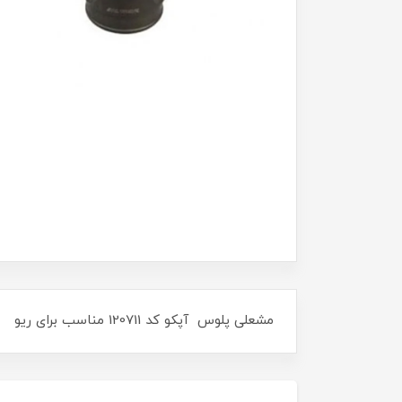
مشعلی پلوس آپکو کد 120711 مناسب برای ریو