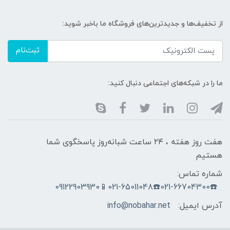
از تخفیف‌ها و جدیدترین‌های فروشگاه ما باخبر شوید:
ثبت‌نام
ما را در شبکه‌های اجتماعی دنبال کنید:
هفت روز هفته ، ۲۴ ساعت شبانه‌روز پاسخگوی شما
هستیم
شماره تماس:
☎️021-66704300☎️021-65011048📱09122903930
آدرس ایمیل:
info@nobahar.net