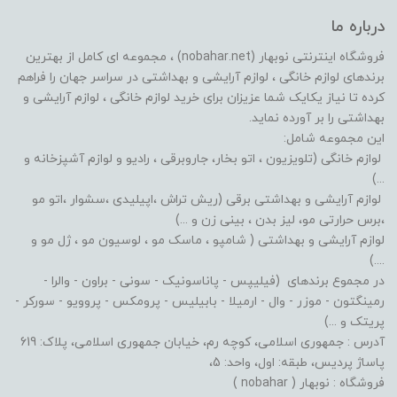
درباره ما
فروشگاه اینترنتی نوبهار (nobahar.net) ، مجموعه ای کامل از بهترین
برندهای لوازم خانگی ، لوازم آرایشی و بهداشتی در سراسر جهان را فراهم
کرده تا نیاز یکایک شما عزیزان برای خرید لوازم خانگی ، لوازم آرایشی و
بهداشتی را بر آورده نماید.
این مجموعه شامل:
لوازم خانگی (تلویزیون ، اتو بخار، جاروبرقی ، رادیو و لوازم آشپزخانه و
...)
لوازم آرایشی و بهداشتی برقی (ریش تراش ،اپیلیدی ،سشوار ،اتو مو
،برس حرارتی مو، لیز بدن ، بینی زن و ...)
لوازم آرایشی و بهداشتی ( شامپو ، ماسک مو ، لوسیون مو ، ژل مو و
....)
در مجموع برندهای (فیلیپس - پاناسونیک - سونی - براون - والرا -
رمینگتون - موزر - وال - ارمیلا - بابیلیس - پرومکس - پروویو - سورکر -
پریتک و ...)
آدرس : جمهوری اسلامی، کوچه رم، خیابان جمهوری اسلامی، پلاک: 619
پاساژ پردیس، طبقه: اول، واحد: 5،
فروشگاه : نوبهار ( nobahar )