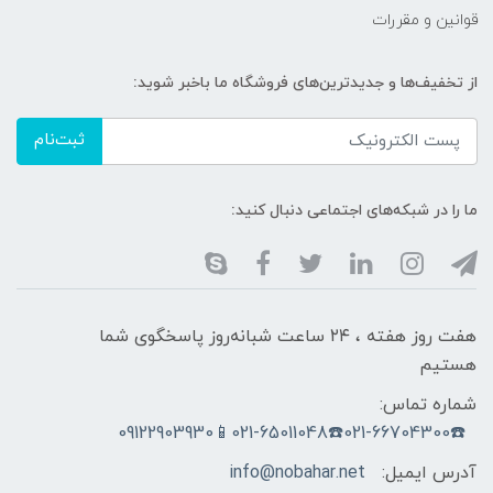
قوانین و مقررات
از تخفیف‌ها و جدیدترین‌های فروشگاه ما باخبر شوید:
ثبت‌نام
ما را در شبکه‌های اجتماعی دنبال کنید:
هفت روز هفته ، ۲۴ ساعت شبانه‌روز پاسخگوی شما
هستیم
شماره تماس:
☎️021-66704300☎️021-65011048📱09122903930
آدرس ایمیل:
info@nobahar.net