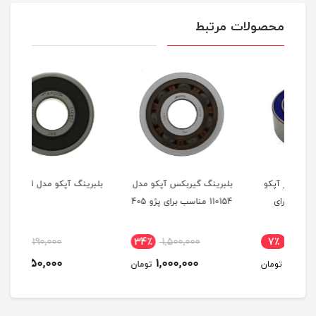
محصولات مرتبط
کو
بلبرینگ گیربکس آپکو مدل
بلبرینگ آپکو مدل 110601
کمک 
110154 مناسب برای پژو 405
150801 مناسب
22٪
190,000
34٪
1,500,000
7
150,000
1,000,000
مان
تومان
تومان