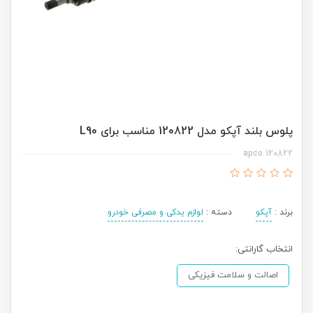
پلوس بلند آپکو مدل 120822 مناسب برای L90
120822 apco
برند :
آپکو
دسته :
لوازم یدکی و مصرفی خودرو
انتخاب گارانتی:
اصالت و سلامت فیزیکی