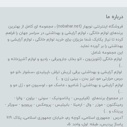
درباره ما
فروشگاه اینترنتی نوبهار (nobahar.net) ، مجموعه ای کامل از بهترین
برندهای لوازم خانگی ، لوازم آرایشی و بهداشتی در سراسر جهان را فراهم
کرده تا نیاز یکایک شما عزیزان برای خرید لوازم خانگی ، لوازم آرایشی و
بهداشتی را بر آورده نماید.
این مجموعه شامل:
لوازم خانگی (تلویزیون ، اتو بخار، جاروبرقی ، رادیو و لوازم آشپزخانه و
...)
لوازم آرایشی و بهداشتی برقی (ریش تراش ،اپیلیدی ،سشوار ،اتو مو
،برس حرارتی مو، لیز بدن ، بینی زن و ...)
لوازم آرایشی و بهداشتی ( شامپو ، ماسک مو ، لوسیون مو ، ژل مو و
....)
در مجموع برندهای (فیلیپس - پاناسونیک - سونی - براون - والرا -
رمینگتون - موزر - وال - ارمیلا - بابیلیس - پرومکس - پروویو - سورکر -
پریتک و ...)
آدرس : جمهوری اسلامی، کوچه رم، خیابان جمهوری اسلامی، پلاک: 619
پاساژ پردیس، طبقه: اول، واحد: 5،