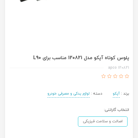
پلوس کوتاه آپکو مدل 120821 مناسب برای L90
120821 apco
برند :
آپکو
دسته :
لوازم یدکی و مصرفی خودرو
انتخاب گارانتی:
اصالت و سلامت فیزیکی