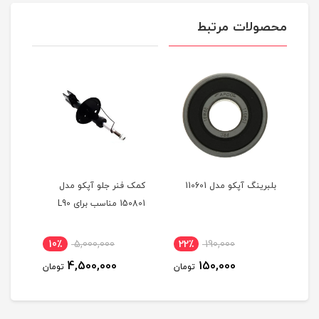
محصولات مرتبط
دل
بلبرینگ آپکو مدل 110601
کمک فنر جلو آپکو مدل
کمک 
150801 مناسب برای L90
تیبا 
10٪
5,000,000
22٪
190,000
3
4,500,000
150,000
مان
تومان
تومان