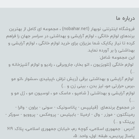
درباره ما
فروشگاه اینترنتی نوبهار (nobahar.net) ، مجموعه ای کامل از بهترین
برندهای لوازم خانگی ، لوازم آرایشی و بهداشتی در سراسر جهان را فراهم
کرده تا نیاز یکایک شما عزیزان برای خرید لوازم خانگی ، لوازم آرایشی و
بهداشتی را بر آورده نماید.
این مجموعه شامل:
لوازم خانگی (تلویزیون ، اتو بخار، جاروبرقی ، رادیو و لوازم آشپزخانه و
...)
لوازم آرایشی و بهداشتی برقی (ریش تراش ،اپیلیدی ،سشوار ،اتو مو
،برس حرارتی مو، لیز بدن ، بینی زن و ...)
لوازم آرایشی و بهداشتی ( شامپو ، ماسک مو ، لوسیون مو ، ژل مو و
....)
در مجموع برندهای (فیلیپس - پاناسونیک - سونی - براون - والرا -
رمینگتون - موزر - وال - ارمیلا - بابیلیس - پرومکس - پروویو - سورکر -
پریتک و ...)
آدرس : جمهوری اسلامی، کوچه رم، خیابان جمهوری اسلامی، پلاک: 619
پاساژ پردیس، طبقه: اول، واحد: 5،