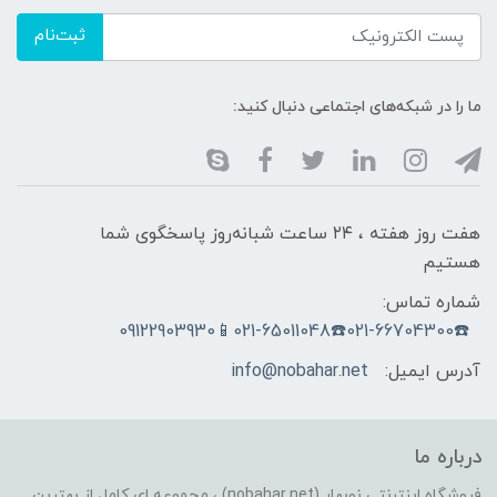
ثبت‌نام
ما را در شبکه‌های اجتماعی دنبال کنید:
هفت روز هفته ، ۲۴ ساعت شبانه‌روز پاسخگوی شما
هستیم
شماره تماس:
☎️021-66704300☎️021-65011048📱09122903930
آدرس ایمیل:
info@nobahar.net
درباره ما
فروشگاه اینترنتی نوبهار (nobahar.net) ، مجموعه ای کامل از بهترین