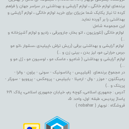
برندهای لوازم خانگی ، لوازم آرایشی و بهداشتی در سراسر جهان را فراهم
کرده تا نیاز یکایک شما عزیزان برای خرید لوازم خانگی ، لوازم آرایشی و
بهداشتی را بر آورده نماید.
این مجموعه شامل:
لوازم خانگی (تلویزیون ، اتو بخار، جاروبرقی ، رادیو و لوازم آشپزخانه و
...)
لوازم آرایشی و بهداشتی برقی (ریش تراش ،اپیلیدی ،سشوار ،اتو مو
،برس حرارتی مو، لیز بدن ، بینی زن و ...)
لوازم آرایشی و بهداشتی ( شامپو ، ماسک مو ، لوسیون مو ، ژل مو و
....)
در مجموع برندهای (فیلیپس - پاناسونیک - سونی - براون - والرا -
رمینگتون - موزر - وال - ارمیلا - بابیلیس - پرومکس - پروویو - سورکر -
پریتک و ...)
آدرس : جمهوری اسلامی، کوچه رم، خیابان جمهوری اسلامی، پلاک: 619
پاساژ پردیس، طبقه: اول، واحد: 5،
فروشگاه : نوبهار ( nobahar )