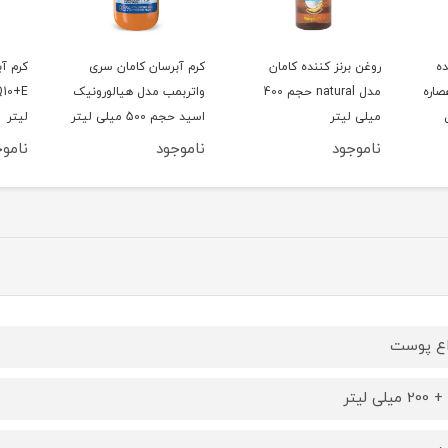
ه
روغن برنز کننده کامان
کرم آبرسان کامان سری
کرم آ
اره
مدل natural حجم 400
واتربمب مدل هیالورونیک
میلی لیتر
اسید حجم 500 میلی لیتر
لیتر
ناموجود
ناموجود
ناموج
اع پوست