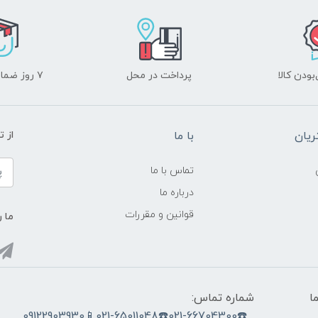
ودن کالا
پرداخت در محل
۷ روز ضمانت بازگشت
یان
با ما
از ت
تماس با ما
درباره ما
قوانین و مقررات
ما ر
ما
شماره تماس:
☎️021-66704300☎️021-65011048📱09122903930