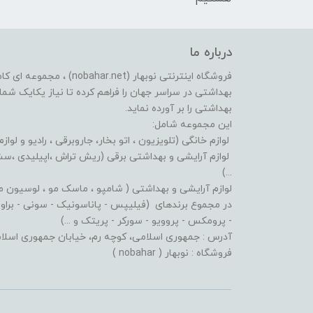
درباره ما
فروشگاه اینترنتی نوبهار (et
بهداشتی در سراسر جهان را فراهم کرده تا نیاز یکایک شما ع
بهداشتی را بر آورده نماید.
این مجموعه شامل:
لوازم خانگی (تلویزیون ، اتو بخار، جاروبرقی ، رادیو و لوازم
لوازم آرایشی و بهداشتی برقی (ریش تراش ،اپیلیدی ،سشوا
...)
لوازم آرایشی و بهداشتی ( شامپو ، ماسک مو ، لوسیون مو ،
در مجموع برندهای (فیلیپس - پاناسونیک - سونی - براون - 
- پرومکس - پروویو - سورکر - پریتک و ...)
آدرس : جمهوری اسلامی، کوچه رم، خیابان جمهوری اسلامی، پلاک: 619 پاساژ پردیس، طبقه:
فروشگاه : نوبهار ( nobahar )