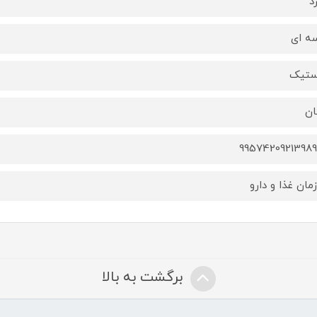
د
ه ای
ستیک
ان
9957420921398
مان غذا و دارو
برگشت به بالا