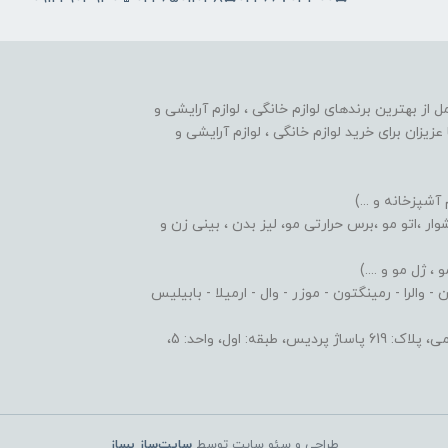
nobahar.n) ، مجموعه ای کامل از بهترین برندهای لوازم خانگی ، لوازم آرایشی و
زیزان برای خرید لوازم خانگی ، لوازم آرایشی و
 آشپزخانه و ...)
ر ،اتو مو ،برس حرارتی مو، لیز بدن ، بینی زن و
 ژل مو و ....)
والرا - رمینگتون - موزر - وال - ارمیلا - بابیلیس
 اول، واحد: 5،
طراحی و سئو سایت توسط
سایت‌ساز بساز