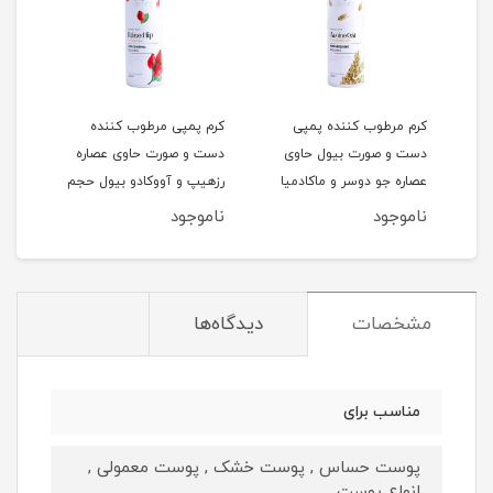
کرم مرطوب کننده پمپی
کرم پمپی مرطوب کننده
روغن
 و
دست و صورت بیول حاوی
دست و صورت حاوی عصاره
عصاره جو دوسر و ماکادمیا
رزهیپ و آووکادو بیول حجم
لیتر
حجم 250 میل
250 میل
ناموجود
ناموجود
نام
مشخصات
دیدگاه‌ها
مناسب برای
پوست حساس , پوست خشک , پوست معمولی ,
انواع پوست