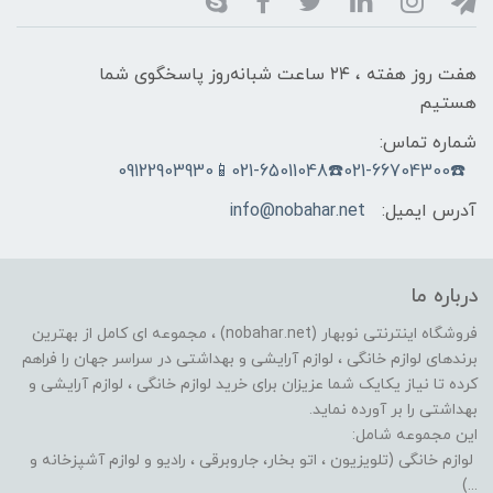
هفت روز هفته ، ۲۴ ساعت شبانه‌روز پاسخگوی شما
هستیم
شماره تماس:
☎️021-66704300☎️021-65011048📱09122903930
آدرس ایمیل:
info@nobahar.net
درباره ما
فروشگاه اینترنتی نوبهار (nobahar.net) ، مجموعه ای کامل از بهترین
برندهای لوازم خانگی ، لوازم آرایشی و بهداشتی در سراسر جهان را فراهم
کرده تا نیاز یکایک شما عزیزان برای خرید لوازم خانگی ، لوازم آرایشی و
بهداشتی را بر آورده نماید.
این مجموعه شامل:
لوازم خانگی (تلویزیون ، اتو بخار، جاروبرقی ، رادیو و لوازم آشپزخانه و
...)