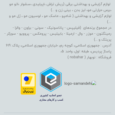
لوازم آرایشی و بهداشتی برقی (ریش تراش ،اپیلیدی ،سشوار ،اتو مو
،برس حرارتی مو، لیز بدن ، بینی زن و ...)
لوازم آرایشی و بهداشتی ( شامپو ، ماسک مو ، لوسیون مو ، ژل مو و
....)
در مجموع برندهای (فیلیپس - پاناسونیک - سونی - براون - والرا -
رمینگتون - موزر - وال - ارمیلا - بابیلیس - پرومکس - پروویو - سورکر -
پریتک و ...)
آدرس : جمهوری اسلامی، کوچه رم، خیابان جمهوری اسلامی، پلاک: 619
پاساژ پردیس، طبقه: اول، واحد: 5،
فروشگاه : نوبهار ( nobahar )