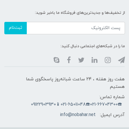
از تخفیف‌ها و جدیدترین‌های فروشگاه ما باخبر شوید:
ثبت‌نام
ما را در شبکه‌های اجتماعی دنبال کنید:
هفت روز هفته ، ۲۴ ساعت شبانه‌روز پاسخگوی شما
هستیم
شماره تماس:
☎️021-66704300☎️021-65011048📱09122903930
آدرس ایمیل:
info@nobahar.net