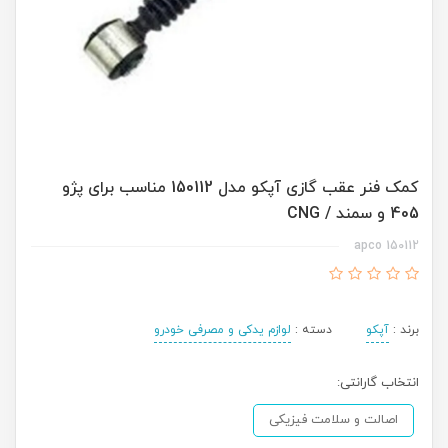
کمک فنر عقب گازی آپکو مدل 150112 مناسب برای پژو
405 و سمند / CNG
150112 apco
برند :
آپکو
دسته :
لوازم یدکی و مصرفی خودرو
انتخاب گارانتی:
اصالت و سلامت فیزیکی