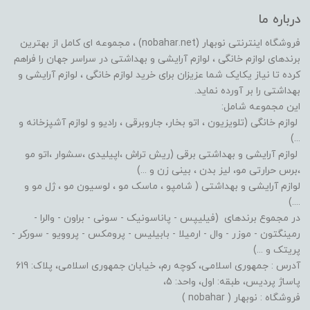
درباره ما
فروشگاه اینترنتی نوبهار (nobahar.net) ، مجموعه ای کامل از بهترین
برندهای لوازم خانگی ، لوازم آرایشی و بهداشتی در سراسر جهان را فراهم
کرده تا نیاز یکایک شما عزیزان برای خرید لوازم خانگی ، لوازم آرایشی و
بهداشتی را بر آورده نماید.
این مجموعه شامل:
لوازم خانگی (تلویزیون ، اتو بخار، جاروبرقی ، رادیو و لوازم آشپزخانه و
...)
لوازم آرایشی و بهداشتی برقی (ریش تراش ،اپیلیدی ،سشوار ،اتو مو
،برس حرارتی مو، لیز بدن ، بینی زن و ...)
لوازم آرایشی و بهداشتی ( شامپو ، ماسک مو ، لوسیون مو ، ژل مو و
....)
در مجموع برندهای (فیلیپس - پاناسونیک - سونی - براون - والرا -
رمینگتون - موزر - وال - ارمیلا - بابیلیس - پرومکس - پروویو - سورکر -
پریتک و ...)
آدرس : جمهوری اسلامی، کوچه رم، خیابان جمهوری اسلامی، پلاک: 619
پاساژ پردیس، طبقه: اول، واحد: 5،
فروشگاه : نوبهار ( nobahar )