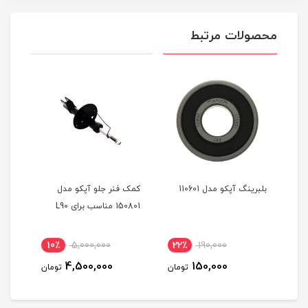
محصولات مرتبط
دل
بلبرینگ آپکو مدل 110601
کمک فنر جلو آپکو مدل
کمک 
150801 مناسب برای L90
تیبا 
10٪
5,000,000
22٪
190,000
3
4,500,000
150,000
مان
تومان
تومان