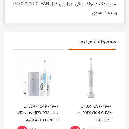
سری یدک مسواک برقی اورال-بی مدل PRECISION CLEAN
بسته 4 عددی
محصولات مرتبط
بی
مسواک برقی اورال-بی
مسواک واترجت اورال-بی
مسوا
PRECISION CLEANمدل
مدل MD20.020 NEW ORAL
D100.413.1
HEALTH CENTER به
همراه 2 عدد سری
همراه 2 عد