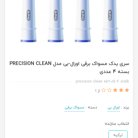
سری یدک مسواک برقی اورال-بی مدل PRECISION CLEAN
بسته 4 عددی
precision clean eb20rb-4 oralb
از 1
برند :
اورال بی
دسته :
مسواک برقی
انتخاب سازنده:
ترکیه