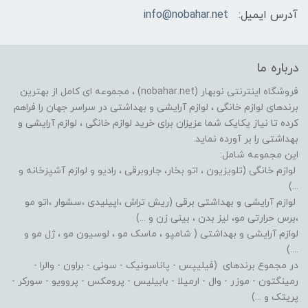
آدرس ایمیل:
info@nobahar.net
درباره ما
فروشگاه اینترنتی نوبهار (nobahar.net) ، مجموعه ای کامل از بهترین
برندهای لوازم خانگی ، لوازم آرایشی و بهداشتی در سراسر جهان را فراهم
کرده تا نیاز یکایک شما عزیزان برای خرید لوازم خانگی ، لوازم آرایشی و
بهداشتی را بر آورده نماید.
این مجموعه شامل:
لوازم خانگی (تلویزیون ، اتو بخار، جاروبرقی ، رادیو و لوازم آشپزخانه و
...)
لوازم آرایشی و بهداشتی برقی (ریش تراش ،اپیلیدی ،سشوار ،اتو مو
،برس حرارتی مو، لیز بدن ، بینی زن و ...)
لوازم آرایشی و بهداشتی ( شامپو ، ماسک مو ، لوسیون مو ، ژل مو و
....)
در مجموع برندهای (فیلیپس - پاناسونیک - سونی - براون - والرا -
رمینگتون - موزر - وال - ارمیلا - بابیلیس - پرومکس - پروویو - سورکر -
پریتک و ...)