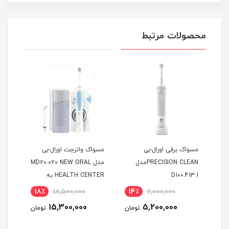
محصولات مرتبط
بی
مسواک برقی اورال-بی
مسواک واترجت اورال-بی
مسوا
PRECISION CLEANمدل
مدل MD20.020 NEW ORAL
D100.413.1
HEALTH CENTER به
همراه 2 عدد سری
همراه 2 عد
18٪
18,500,000
14٪
6,000,000
6
15,300,000
5,200,000
مان
تومان
تومان