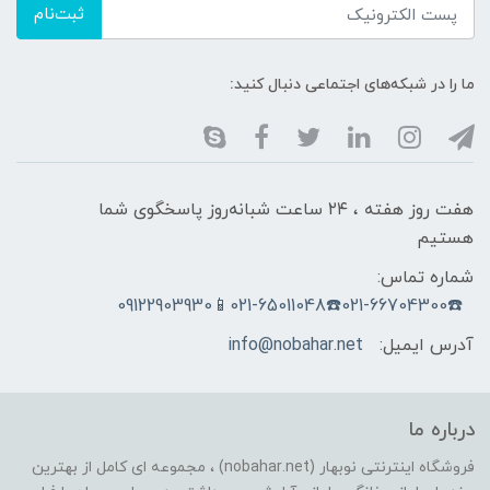
ثبت‌نام
ما را در شبکه‌های اجتماعی دنبال کنید:
هفت روز هفته ، ۲۴ ساعت شبانه‌روز پاسخگوی شما
هستیم
شماره تماس:
☎️021-66704300☎️021-65011048📱09122903930
آدرس ایمیل:
info@nobahar.net
درباره ما
فروشگاه اینترنتی نوبهار (nobahar.net) ، مجموعه ای کامل از بهترین