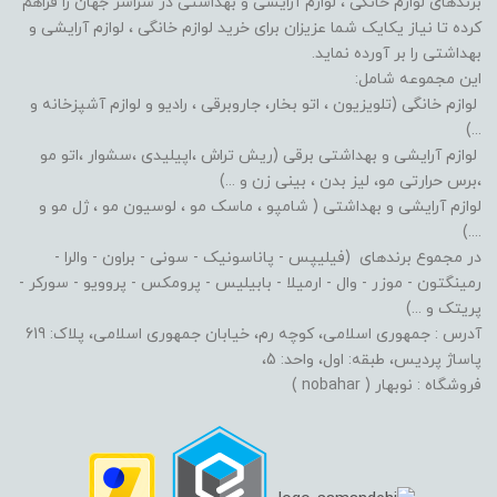
برندهای لوازم خانگی ، لوازم آرایشی و بهداشتی در سراسر جهان را فراهم
کرده تا نیاز یکایک شما عزیزان برای خرید لوازم خانگی ، لوازم آرایشی و
بهداشتی را بر آورده نماید.
این مجموعه شامل:
لوازم خانگی (تلویزیون ، اتو بخار، جاروبرقی ، رادیو و لوازم آشپزخانه و
...)
لوازم آرایشی و بهداشتی برقی (ریش تراش ،اپیلیدی ،سشوار ،اتو مو
،برس حرارتی مو، لیز بدن ، بینی زن و ...)
لوازم آرایشی و بهداشتی ( شامپو ، ماسک مو ، لوسیون مو ، ژل مو و
....)
در مجموع برندهای (فیلیپس - پاناسونیک - سونی - براون - والرا -
رمینگتون - موزر - وال - ارمیلا - بابیلیس - پرومکس - پروویو - سورکر -
پریتک و ...)
آدرس : جمهوری اسلامی، کوچه رم، خیابان جمهوری اسلامی، پلاک: 619
پاساژ پردیس، طبقه: اول، واحد: 5،
فروشگاه : نوبهار ( nobahar )