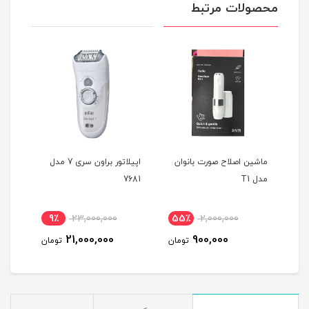
محصولات مرتبط
ر فیلیپس سری 8000
ماشین اصلاح صورت بانوان
اپیلاتور براون سری 7 مدل
مدل T1
7681
مدل E740
9٪
23,000,000
55٪
2,000,000
3
21,000,000
900,000
مان
تومان
تومان