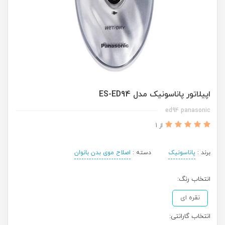
اپیلاتور پاناسونیک مدل ES-ED94
ed94 panasonic
از 1
برند :
پاناسونیک
دسته :
اصلاح موی بدن بانوان
انتخاب رنگ:
نقره ای
انتخاب گارانتی: