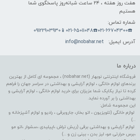
هفت روز هفته ، ۲۴ ساعت شبانه‌روز پاسخگوی شما
هستیم
شماره تماس:
☎️021-66704300☎️021-65011048📱09122903930
آدرس ایمیل:
info@nobahar.net
درباره ما
فروشگاه اینترنتی نوبهار (nobahar.net) ، مجموعه ای کامل از بهترین
برندهای لوازم خانگی ، لوازم آرایشی و بهداشتی در سراسر جهان را فراهم
کرده تا نیاز یکایک شما عزیزان برای خرید لوازم خانگی ، لوازم آرایشی و
بهداشتی را بر آورده نماید.
این مجموعه شامل:
لوازم خانگی (تلویزیون ، اتو بخار، جاروبرقی ، رادیو و لوازم آشپزخانه و
...)
لوازم آرایشی و بهداشتی برقی (ریش تراش ،اپیلیدی ،سشوار ،اتو مو
،برس حرارتی مو، لیز بدن ، بینی زن و ...)