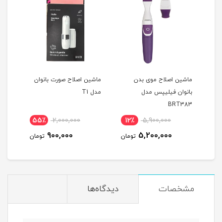
ر فیلیپس سری 8000
ماشین اصلاح موی بدن
ماشین اصلاح صورت بانوان
بانوان فیلیپس مدل
مدل T1
7681
BRT383
55٪
2,000,000
12٪
5,900,000
3
900,000
5,200,000
مان
تومان
تومان
مشخصات
دیدگاه‌ها