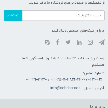
از تخفیف‌ها و جدیدترین‌های فروشگاه ما باخبر شوید:
ثبت‌نام
ما را در شبکه‌های اجتماعی دنبال کنید:
هفت روز هفته ، ۲۴ ساعت شبانه‌روز پاسخگوی شما
هستیم
شماره تماس:
☎️021-66704300☎️021-65011048📱09122903930
آدرس ایمیل:
info@nobahar.net
درباره ما