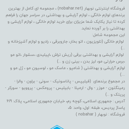
فروشگاه اینترنتی نوبهار (nobahar.net) ، مجموعه ای کامل از بهترین
برندهای لوازم خانگی ، لوازم آرایشی و بهداشتی در سراسر جهان را فراهم
کرده تا نیاز یکایک شما عزیزان برای خرید لوازم خانگی ، لوازم آرایشی و
بهداشتی را بر آورده نماید.
این مجموعه شامل:
لوازم خانگی (تلویزیون ، اتو بخار، جاروبرقی ، رادیو و لوازم آشپزخانه و
...)
لوازم آرایشی و بهداشتی برقی (ریش تراش ،اپیلیدی ،سشوار ،اتو مو
،برس حرارتی مو، لیز بدن ، بینی زن و ...)
لوازم آرایشی و بهداشتی ( شامپو ، ماسک مو ، لوسیون مو ، ژل مو و
....)
در مجموع برندهای (فیلیپس - پاناسونیک - سونی - براون - والرا -
رمینگتون - موزر - وال - ارمیلا - بابیلیس - پرومکس - پروویو - سورکر -
پریتک و ...)
آدرس : جمهوری اسلامی، کوچه رم، خیابان جمهوری اسلامی، پلاک: 619
پاساژ پردیس، طبقه: اول، واحد: 5،
فروشگاه : نوبهار ( nobahar )