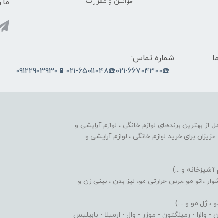
قوانین و مقررات
ما ر
ما
شماره تماس:
☎️021-66704300☎️021-65011048📱09122903930
nobahar.n) ، مجموعه ای کامل از بهترین برندهای لوازم خانگی ، لوازم آرایشی و
زیزان برای خرید لوازم خانگی ، لوازم آرایشی و
 آشپزخانه و ...)
ر ،اتو مو ،برس حرارتی مو، لیز بدن ، بینی زن و
 ژل مو و ....)
والرا - رمینگتون - موزر - وال - ارمیلا - بابیلیس