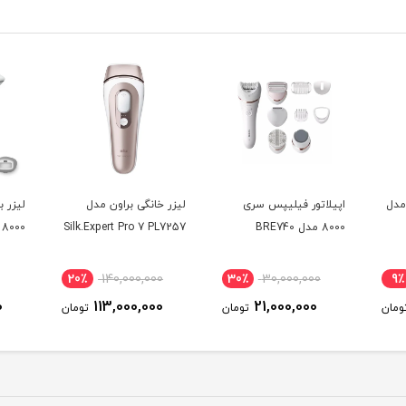
اتور براون سری 7 مدل
اپیلاتور فیلیپس سری
لیزر خانگی براون مدل
لیزر 
8000 مدل BRE740
Silk.Expert Pro 7 PL7257
8000 مدل BRI940
20٪
140,000,000
30٪
30,000,000
9٪
0
113,000,000
21,000,000
ومان
تومان
تومان