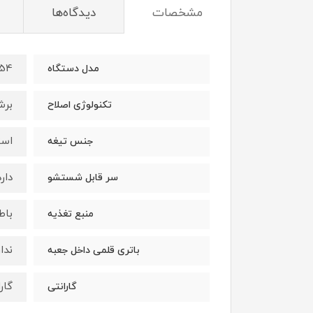
مشخصات
دیدگاه‌ها
54
مدل دستگاه
برش
تکنولوژی اصلاح
است
جنس تیغه
دارد
سر قابل شستشو
باط
منبع تغذیه
ندار
باتری قلمی داخل جعبه
گارانتی 24 ماه
گارانتی