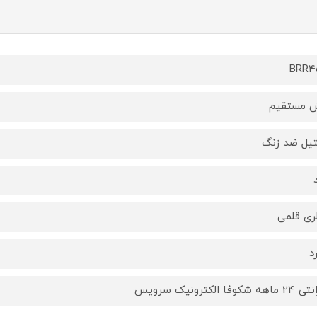
BRR4
 مستقیم
یل ضد زنگ
ری قلمی
د
ه شکوفا الکترونیک سرویس