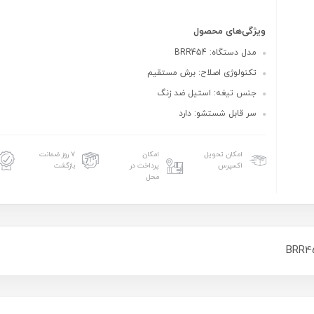
ویژگی‌های محصول
مدل دستگاه: BRR454
تکنولوژی اصلاح: برش مستقیم
جنس تیغه: استیل ضد زنگ
سر قابل شستشو: دارد
امکان تحویل
امکان
۷ روز ضمانت
اکسپرس
پرداخت در
بازگشت
محل