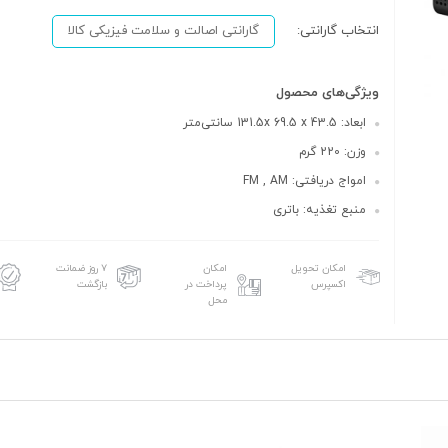
انتخاب گارانتی:
گارانتی اصالت و سلامت فیزیکی کالا
ویژگی‌های محصول
ابعاد: 131.5x 69.5 x 43.5 سانتی‌متر
وزن: 220 گرم
امواج دریافتی: FM , AM
منبع تغذیه: باتری
امکان تحویل
امکان
۷ روز ضمانت
اکسپرس
پرداخت در
بازگشت
محل