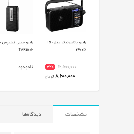
رادیو پاناسونیک مدل RF-
رادیو پاناسونیک مدل RF-
رادیو جیبی فیلیپس 
TAR1506
2400D
562
ناموجود
32٪
12,500,000
23٪
20,000,000
8,600,000
15,500,000
تومان
تومان
مشخصات
دیدگاه‌ها