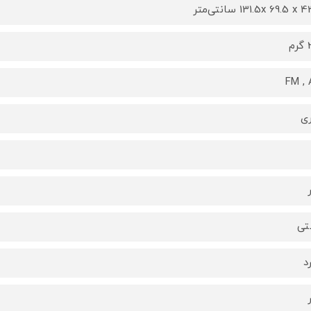
131.5x 69.5 x سانتی‌متر
م
FM ,
ری
تی
د