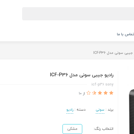
ماس با ما
جیبی سونی مدل ICF-P36
رادیو جیبی سونی مدل ICF-P36
icf-p36 sony
از 10
برند :
سونی
دسته :
رادیو
انتخاب رنگ:
مشکی