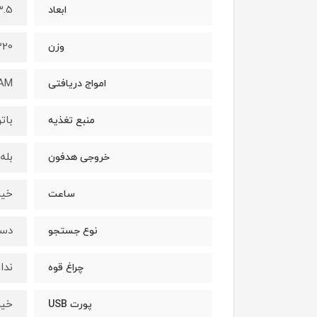
 43.5
ابعاد
220 گر
وزن
 AM
امواج دریافتی
بات
منبع تغذیه
بله
خروجی هدفون
خیر
ساعت
دس
نوع جستجو
ندار
چراغ قوه
خیر
پورت USB