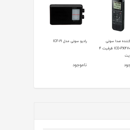
ننده صدا سونی
رادیو سونی مدل ICF-19
رادیو پاناسونیک 
مدل ICD-PX470 ظرفیت 4
800U
ایت
ود
ناموجود
ناموجود