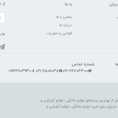
یان
با ما
از ت
تماس با ما
درباره ما
قوانین و مقررات
ما ر
ما
شماره تماس:
☎️021-66704300☎️021-65011048📱09122903930
nobahar.n) ، مجموعه ای کامل از بهترین برندهای لوازم خانگی ، لوازم آرایشی و
زیزان برای خرید لوازم خانگی ، لوازم آرایشی و