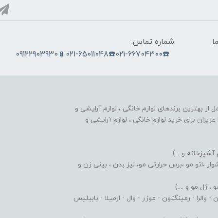
ما
شماره تماس:
☎️021-66704300☎️021-65011048📱09122903930
nobahar.n) ، مجموعه ای کامل از بهترین برندهای لوازم خانگی ، لوازم آرایشی و
زیزان برای خرید لوازم خانگی ، لوازم آرایشی و
 آشپزخانه و ...)
ر ،اتو مو ،برس حرارتی مو، لیز بدن ، بینی زن و
 ژل مو و ....)
والرا - رمینگتون - موزر - وال - ارمیلا - بابیلیس