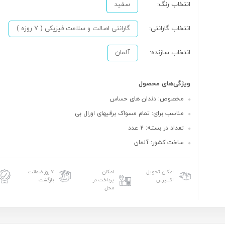
انتخاب رنگ:
سفید
انتخاب گارانتی:
گارانتی اصالت و سلامت فیزیکی ( 7 روزه )
انتخاب سازنده:
آلمان
ویژگی‌های محصول
مخصوص: دندان های حساس
مناسب برای: تمام مسواک برقیهای اورال بی
تعداد در بسته: 2 عدد
ساخت کشور: آلمان
امکان تحویل
امکان
۷ روز ضمانت
اکسپرس
پرداخت در
بازگشت
محل