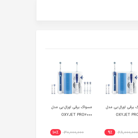
 برقی اورال-بی مدل
مسواک برقی اورال-بی مدل
واترجت شیائومی مدل
ME0705
OXYJET PRO2000
OXYJET PRO
ناموجود
10٪
30,000,000
9٪
28,000,00