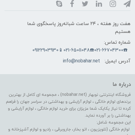
هفت روز هفته ، ۲۴ ساعت شبانه‌روز پاسخگوی شما
هستیم
شماره تماس:
☎️021-66704300☎️021-65011048📱09122903930
آدرس ایمیل:
info@nobahar.net
درباره ما
فروشگاه اینترنتی نوبهار (nobahar.net) ، مجموعه ای کامل از بهترین
برندهای لوازم خانگی ، لوازم آرایشی و بهداشتی در سراسر جهان را فراهم
کرده تا نیاز یکایک شما عزیزان برای خرید لوازم خانگی ، لوازم آرایشی و
بهداشتی را بر آورده نماید.
این مجموعه شامل:
لوازم خانگی (تلویزیون ، اتو بخار، جاروبرقی ، رادیو و لوازم آشپزخانه و