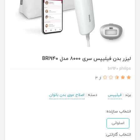
لیزر بدن فیلیپس سری 8000 مدل BRI940
bri940 philips
از 3
برند :
فیلیپس
دسته :
اصلاح موی بدن بانوان
انتخاب سازنده:
اسلوانی
انتخاب گارانتی: