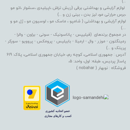
...)
لوازم آرایشی و بهداشتی برقی (ریش تراش ،اپیلیدی ،سشوار ،اتو مو
،برس حرارتی مو، لیز بدن ، بینی زن و ...)
لوازم آرایشی و بهداشتی ( شامپو ، ماسک مو ، لوسیون مو ، ژل مو و
....)
در مجموع برندهای (فیلیپس - پاناسونیک - سونی - براون - والرا -
رمینگتون - موزر - وال - ارمیلا - بابیلیس - پرومکس - پروویو - سورکر -
پریتک و ...)
آدرس : جمهوری اسلامی، کوچه رم، خیابان جمهوری اسلامی، پلاک: 619
پاساژ پردیس، طبقه: اول، واحد: 5،
فروشگاه : نوبهار ( nobahar )